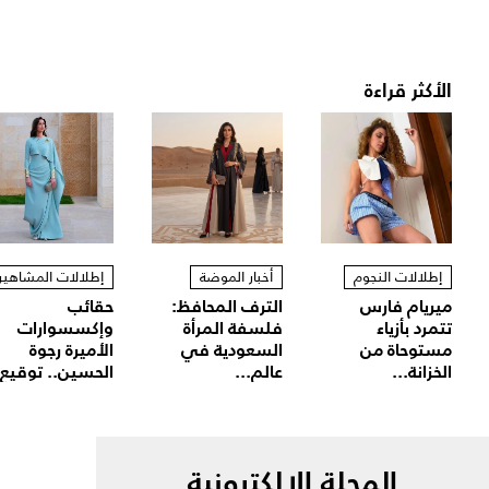
الأكثر قراءة
إطلالات النجوم
أخبار الموضة
إطلالات المشاهير
ميريام فارس
الترف المحافظ:
حقائب
تتمرد بأزياء
فلسفة المرأة
وإكسسوارات
مستوحاة من
السعودية في
الأميرة رجوة
الخزانة...
عالم...
الحسين.. توقيع.
المجلة الالكترونية