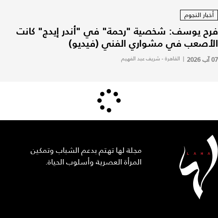
أخبار النجوم
فرح يوسف: شخصية "رحمة" في "أندر إيدج" كانت
الأصعب في مشواري الفني (فيديو)
07 آب 2026
|
القاهرة - شريف عبد الفهيم
مجلة لها تهتم بدعم الشباب وتمكين
المرأة العصرية وأسلوب الحياة.