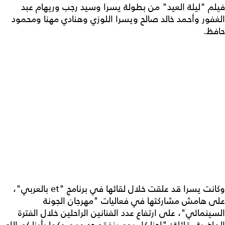
فيلم "ليلة العيد" من بطولة يسرا وسيد رجب وريهام عبد
الغفور وأحمد خالد صالح ويسرا اللوزي وهنادي مهنا ومحمود
حافظ.
وكانت يسرا قد علقت خلال لقائها في برنامج "et بالعربي"،
على هامش مشاركتها في فعاليات "مهرجان الجونة
السينمائي"، على ارتفاع عدد الفنانين الراحلين خلال الفترة