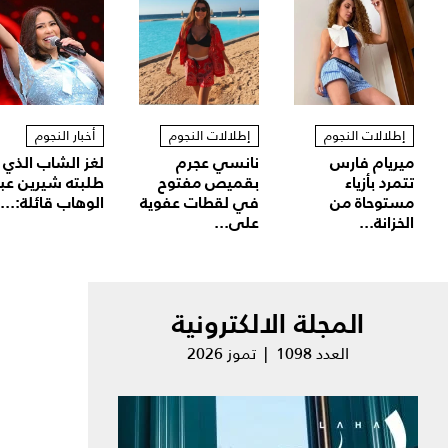
إطلالات النجوم
إطلالات النجوم
أخبار النجوم
ميريام فارس
نانسي عجرم
لغز الشاب الذي
تتمرد بأزياء
بقميص مفتوح
طلبته شيرين عب
مستوحاة من
في لقطات عفوية
الوهاب قائلة:...
الخزانة...
على...
المجلة الالكترونية
العدد 1098 | تموز 2026