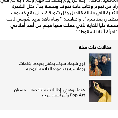
الماضية، قائلة: "إحنا كل يوم بنفقد حد مهم وكما رأينا كم اللي
راح من نجوم وكتاب حاجة تخوف وصعبة جداً، مثل الشجرة
الكبيرة اللي مليانة قناديل وكل شوية قنديل يقع فسوف
تنطفي بعد فترة". وأضافت: "وفاة ناهد فريد شوقي كانت
صعبة عليا للغاية لأني عملت معها فيلم من أهم أفلامي
"امرأة آيلة للسقوط"".
مقالات ذات صلة
زوج شيماء سيف يحتفل بعيدها بكلمات
رومانسية بعد عودة العلاقة الزوجية
هيفاء وهبي بإطلالات متناقضة... فستان
Pop Art وآخر أسود جريء