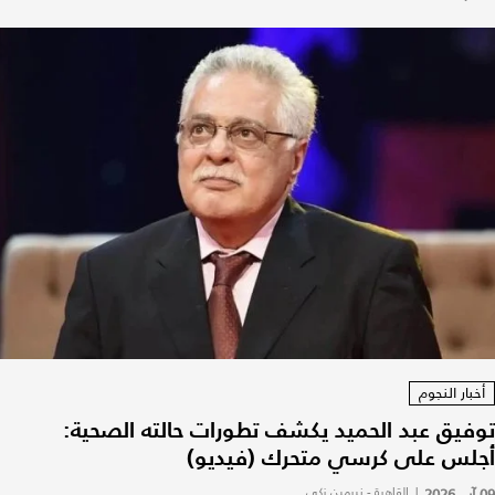
أخبار النجوم
توفيق عبد الحميد يكشف تطورات حالته الصحية:
أجلس على كرسي متحرك (فيديو)
09 آب 2026
|
القاهرة - نيرمين زكي