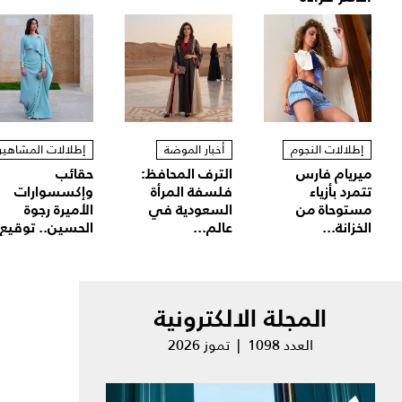
إطلالات النجوم
أخبار الموضة
إطلالات المشاهير
ميريام فارس
الترف المحافظ:
حقائب
تتمرد بأزياء
فلسفة المرأة
وإكسسوارات
مستوحاة من
السعودية في
الأميرة رجوة
الخزانة...
عالم...
الحسين.. توقيع.
المجلة الالكترونية
العدد 1098 | تموز 2026