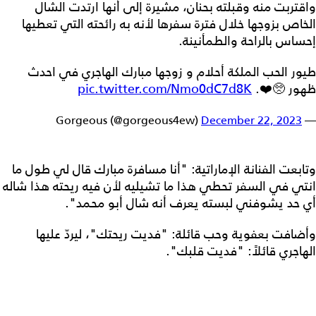
واقتربت منه وقبلته بحنان، مشيرة إلى أنها ارتدت الشال
الخاص بزوجها خلال فترة سفرها لأنه به رائحته التي تعطيها
إحساس بالراحة والطمأنينة.
طيور الحب الملكة أحلام و زوجها مبارك الهاجري في احدث
ظهور 🥺❤️.
pic.twitter.com/Nmo0dC7d8K
December 22, 2023
— Gorgeous (@gorgeous4ew)
وتابعت الفنانة الإماراتية: "أنا مسافرة مبارك قال لي طول ما
انتي في السفر تحطي هذا ما تشيليه لأن فيه ريحته هذا شاله
أي حد يشوفني لبسته يعرف أنه شال أبو محمد".
وأضافت بعفوية وحب قائلة: "فديت ريحتك"، ليردّ عليها
الهاجري قائلاً: "فديت قلبك".