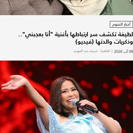
أخبار النجوم
لطيفة تكشف سر ارتباطها بأغنية "أنا بعجبني"..
وذكريات والدتها (فيديو)
08 آب 2026
|
القاهرة - شريف عبد الفهيم