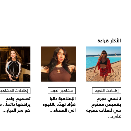
الأكثر قراءة
إطلالات النجوم
مشاهير العرب
إطلالات المشاهير
نانسي عجرم
الإعلامية داليا
تصميم واحد
بقميص مفتوح
فؤاد تهدّد باللجوء
يرافقها دائماً.. م
في لقطات عفوية
الى القضاء...
هو سر الخيار...
على...