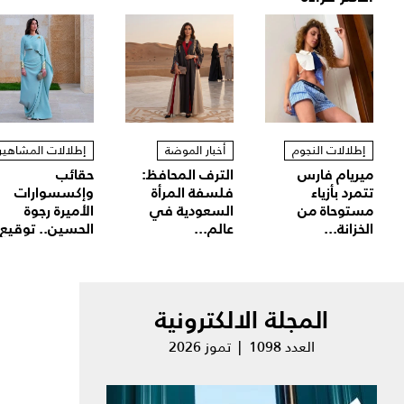
إطلالات النجوم
أخبار الموضة
إطلالات المشاهير
ميريام فارس
الترف المحافظ:
حقائب
تتمرد بأزياء
فلسفة المرأة
وإكسسوارات
مستوحاة من
السعودية في
الأميرة رجوة
الخزانة...
عالم...
الحسين.. توقيع.
المجلة الالكترونية
العدد 1098 | تموز 2026