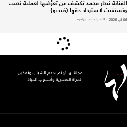
الفنانة نيجار محمد تكشف عن تعرُّضها لعملية نصب
وتستغيث لاسترداد حقها (فيديو)
06 آب 2026
|
القاهرة - أحمد إبراهيم
مجلة لها تهتم بدعم الشباب وتمكين
المرأة العصرية وأسلوب الحياة.