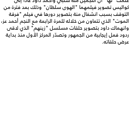
علمت "لها" أن النجمين منة شلبي وأحمد داود عادا إلى
كواليس تصوير فيلمهما "الهوى سلطان" وذلك بعد فترة من
التوقف بسبب انشغال منة بتصوير دورها في فيلم "فرقة
الموت" الذي تتعاون من خلاله للمرة الرابعة مع النجم أحمد عز،
وانهماك داود بتصوير حلقات مسلسل "زينهم" الذي لاقى
ردود فعل إيجابية من الجمهور وتصدّر المركز الأول منذ بداية
عرض حلقاته.