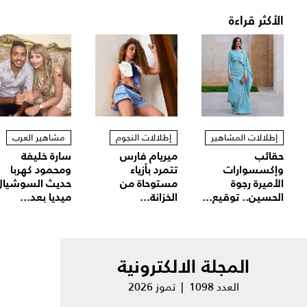
الأكثر قراءة
إطلالات المشاهير
إطلالات النجوم
مشاهير العرب
حقائب
ميريام فارس
سارة خليفة
وإكسسوارات
تتمرد بأزياء
ومحمود كهربا
الأميرة رجوة
مستوحاة من
حديث السوشيال
الحسين.. توقيع...
الخزانة...
ميديا بعد...
المجلة الالكترونية
العدد 1098 | تموز 2026