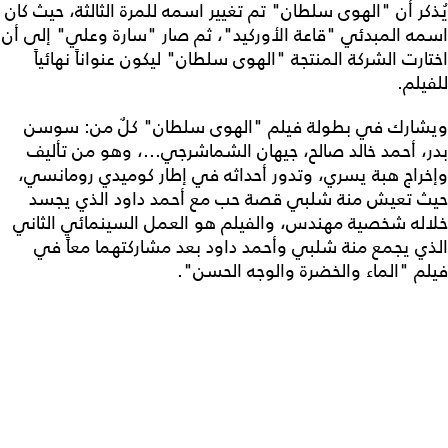
يُذكر أن "الهوى سلطان" تم تغيير اسمه للمرة الثالثة، حيث كان
اسمه المبدئي "قاعة الأوركيد"، ثم صار "سارة وعلي" إلى أن
اختارت الشركة المنتجة "الهوى سلطان" ليكون عنواناً نهائياً
للفيلم.
ويشارك في بطولة فيلم "الهوى سلطان" كلٌ من: سوسن
بدر، أحمد خالد صالح، جيهان الشماشرجي...، وهو من تأليف
وإخراج هبة يسري، وتدور أحداثه في إطار كوميدي رومانسي،
حيث تعيش منة شلبي قصة حب مع أحمد داود الذي يجسد
خلاله شخصية مهندس، والفيلم هو العمل السينمائي الثاني
الذي يجمع منة شلبي وأحمد داود بعد مشاركتهما معاً في
فيلم "الماء والخضرة والوجه الحسن".