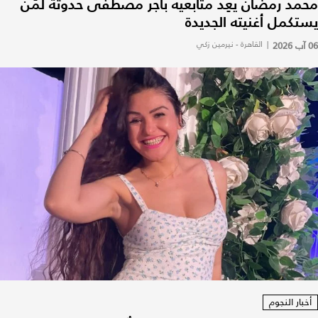
محمد رمضان يعِد متابعيه بأجر مصطفى حدوتة لمَن
يستكمل أغنيته الجديدة
06 آب 2026
|
القاهرة - نيرمين زكي
أخبار النجوم