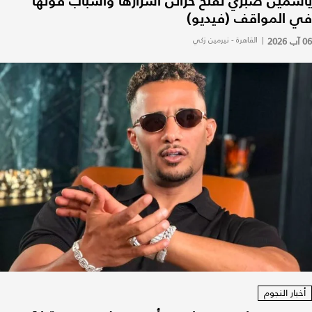
ياسمين صبري تفتح خزائن أسرارها وأسباب قوّتها
في المواقف (فيديو)
06 آب 2026
|
القاهرة - نيرمين زكي
أخبار النجوم