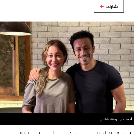
شارك
أحمد داود ومنة شلبي