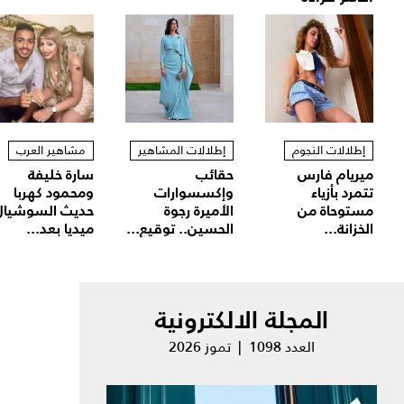
إطلالات النجوم
إطلالات المشاهير
مشاهير العرب
ميريام فارس
حقائب
سارة خليفة
تتمرد بأزياء
وإكسسوارات
ومحمود كهربا
مستوحاة من
الأميرة رجوة
حديث السوشيال
الخزانة...
الحسين.. توقيع...
ميديا بعد...
المجلة الالكترونية
العدد 1098 | تموز 2026