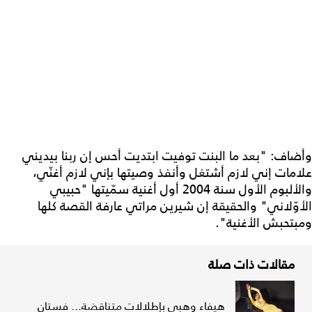
وأضاف: "بعد ما البنت توفيت ابتديت أحس إن ربنا بيديني
علامات إني لازم أشتغل وأنفذ وصيتها بإني لازم أغنّي،
والألبوم الأول سنة 2004 أول أغنية سمّيتها "حبيبي
الأوّلاني" والحقيقة إن شيرين مراتي عارفة القصة كلها
ومبتحبش الأغنية".
مقالات ذات صلة
هيفاء وهبي بإطلالات متناقضة... فستان