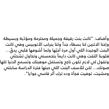
وأضاف: "كانت بنت رقيقة وجميلة ومحترمة ومؤدّبة وبسيطة
وإحنا الاتنين كنا بسطاء جداً وكنا بنركب الأتوبيس وهي كانت
البنت الوحيدة اللي أول مرة أحبّها ولما أشوفها قلبي يدقّ...
قلوبنا التقت وهي كانت دايماً بتحمسني وتحاول تشحنّي
وتقول لي لازم تكون ناجح وتستغل موهبتك وتسمع الدنيا كلها
صوتك... لكن للأسف البنت اللي حبتها فترة الدراسة سابتني
ومشيت، توفيت فجأة وده ترك أثر قاسي جوايا".