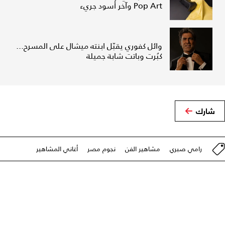
Pop Art وآخر أسود جريء
وائل كفوري يقبّل ابنته ميشال على المسرح...
كبُرت وباتت شابة جميلة
شارك
رامي صبري
مشاهير الفن
نجوم مصر
أغاني المشاهير