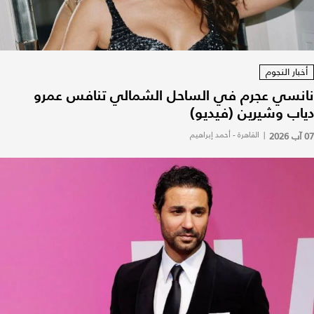
أخبار النجوم
نانسي عجرم في الساحل الشمالي تنافس عمرو
دياب وشيرين (فيديو)
07 آب 2026
|
القاهرة - أحمد إبراهيم