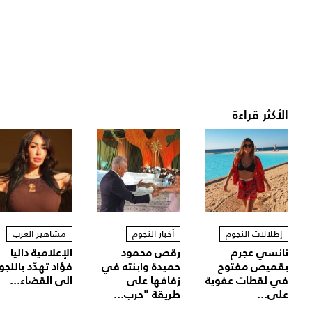
الأكثر قراءة
إطلالات النجوم
أخبار النجوم
مشاهير العرب
نانسي عجرم
رقص محمود
الإعلامية داليا
بقميص مفتوح
حميدة وابنته في
فؤاد تهدّد باللجو
في لقطات عفوية
زفافها على
الى القضاء...
على...
طريقة "حرب...