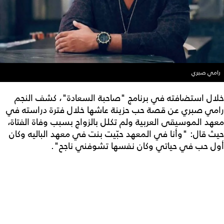
رامي صبري
خلال استضافته في برنامج "صاحبة السعادة"، كشف النجم
رامي صبري عن قصة حب حزينة عاشها خلال فترة دراسته في
معهد الموسيقى العربية ولم تكلل بالزواج بسبب وفاة الفتاة،
حيث قال: "وأنا في المعهد حبّيت بنت في معهد الباليه وكان
أول حب في حياتي وكان نفسها تشوفني ناجح".