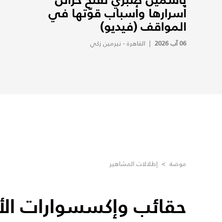
أسرارها وأسباب قوّتها في
المواقف (فيديو)
06 آب 2026
|
القاهرة - نيرمين زكي
موضة
>
إطلالات المشاهير
حقائب وإكسسوارات الأم