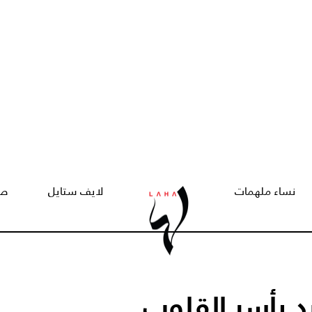
نساء ملهمات
لايف ستايل
صح
بد يأسر القلوب