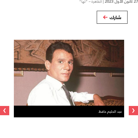
27 كانون الأول 2023
|
القاهرة – "لها"
شارك
›
‹
عبد الحليم حافظ