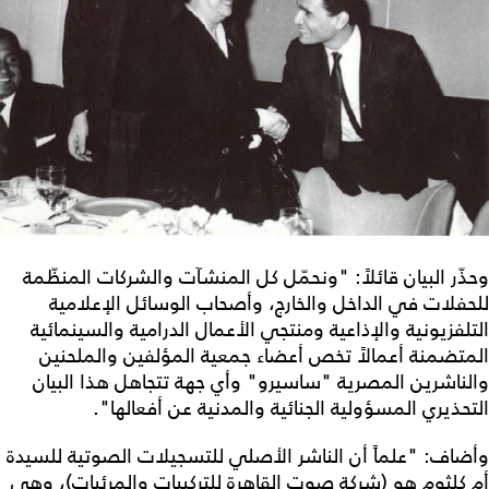
وحذّر البيان قائلاً: "ونحمّل كل المنشآت والشركات المنظّمة
للحفلات في الداخل والخارج، وأصحاب الوسائل الإعلامية
التلفزيونية والإذاعية ومنتجي الأعمال الدرامية والسينمائية
المتضمنة أعمالاً تخص أعضاء جمعية المؤلفين والملحنين
والناشرين المصرية "ساسيرو" وأي جهة تتجاهل هذا البيان
التحذيري المسؤولية الجنائية والمدنية عن أفعالها".
وأضاف: "علماً أن الناشر الأصلي للتسجيلات الصوتية للسيدة
أم كلثوم هو (شركة صوت القاهرة للتركيبات والمرئيات)، وهي