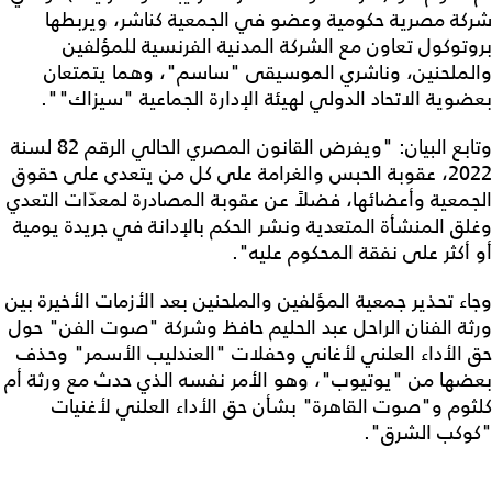
شركة مصرية حكومية وعضو في الجمعية كناشر، ويربطها
بروتوكول تعاون مع الشركة المدنية الفرنسية للمؤلفين
والملحنين، وناشري الموسيقى "ساسم"، وهما يتمتعان
بعضوية الاتحاد الدولي لهيئة الإدارة الجماعية "سيزاك"".
وتابع البيان: "ويفرض القانون المصري الحالي الرقم 82 لسنة
2022، عقوبة الحبس والغرامة على كل من يتعدى على حقوق
الجمعية وأعضائها، فضلاً عن عقوبة المصادرة لمعدّات التعدي
وغلق المنشأة المتعدية ونشر الحكم بالإدانة في جريدة يومية
أو أكثر على نفقة المحكوم عليه".
وجاء تحذير جمعية المؤلفين والملحنين بعد الأزمات الأخيرة بين
ورثة الفنان الراحل عبد الحليم حافظ وشركة "صوت الفن" حول
حق الأداء العلني لأغاني وحفلات "العندليب الأسمر" وحذف
بعضها من "يوتيوب"، وهو الأمر نفسه الذي حدث مع ورثة أم
كلثوم و"صوت القاهرة" بشأن حق الأداء العلني لأغنيات
"كوكب الشرق".