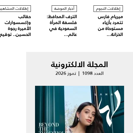
إطلالات النجوم
أخبار الموضة
إطلالات المشاهير
ميريام فارس
الترف المحافظ:
حقائب
تتمرد بأزياء
فلسفة المرأة
وإكسسوارات
مستوحاة من
السعودية في
الأميرة رجوة
الخزانة...
عالم...
الحسين.. توقيع.
المجلة الالكترونية
العدد 1098 | تموز 2026