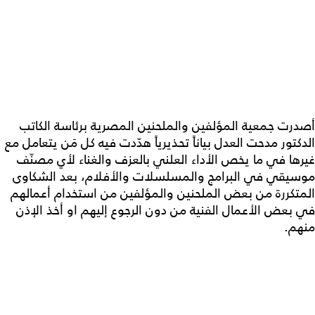
أصدرت جمعية المؤلفين والملحنين المصرية برئاسة الكاتب
الدكتور مدحت العدل بياناً تحذيرياً هدّدت فيه كل مَن يتعامل مع
غيرها في ما يخص الأداء العلني بالعزف والغناء لأي مصنّف
موسيقي في البرامج والمسلسلات والأفلام، بعد الشكاوى
المتكررة من بعض الملحنين والمؤلفين من استخدام أعمالهم
في بعض الأعمال الفنية من دون الرجوع إليهم او أخذ الإذن
منهم.