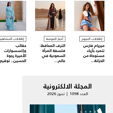
إطلالات النجوم
أخبار الموضة
إطلالات المشاهير
ميريام فارس
الترف المحافظ:
حقائب
تتمرد بأزياء
فلسفة المرأة
وإكسسوارات
مستوحاة من
السعودية في
الأميرة رجوة
الخزانة...
عالم...
الحسين.. توقيع.
المجلة الالكترونية
العدد 1098 | تموز 2026