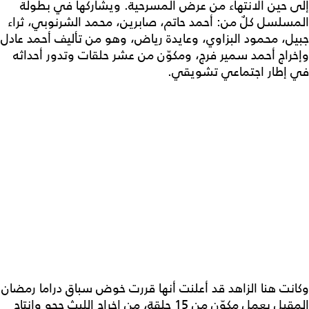
إلى حين الانتهاء من عرض المسرحية. ويشاركها في بطولة
المسلسل كلٌ من: أحمد حاتم، صابرين، محمد الشرنوبي، ثراء
جبيل، محمود البزاوي، وعايدة رياض، وهو من تأليف أحمد عادل
وإخراج أحمد سمير فرج، ومكوّن من عشر حلقات وتدور أحداثه
في إطار اجتماعي تشويقي.
وكانت هنا الزاهد قد أعلنت أنها قررت خوض سباق دراما رمضان
المقبل بعمل مكوّن من 15 حلقة، من إخراج الليث حجو وإنتاج