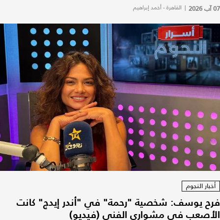
07 آب 2026
|
القاهرة - أحمد إبراهيم
أخبار النجوم
فرح يوسف: شخصية "رحمة" في "أندر إيدج" كانت
الأصعب في مشواري الفني (فيديو)