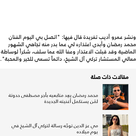
ونشر عمرو أديب تغريدة قال فيها: "اتصل بي اليوم الفنان
محمد رمضان وأبدى اعتذاره لي عما بدر منه تجاهي الشهور
الماضية وقد قبلت الاعتذار وعفا الله عما سلف، شكراً لوساطة
معالي المستشار تركي آل الشيخ، دائماً تسعى للخير والمحبة".
مقالات ذات صلة
محمد رمضان يعِد متابعيه بأجر مصطفى حدوتة
لمَن يستكمل أغنيته الجديدة
مي عز الدين توجّه رسالة لتركي آل الشيخ في
يوم ميلاده