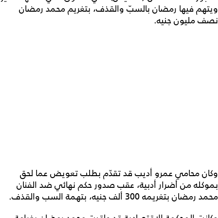
ويتهم فيها رمضان بالسبّ والقذف، بتغريم محمد رمضان
نصف مليون جنيه.
وكان محامي عمرو أديب قد تقدّم بطلب تعويض عما لحق
بموكله من أضرار أدبية، عقب صدور حكم نهائي ضد الفنان
محمد رمضان بتغريمه 300 ألف جنيه، بتهمة السب والقذف.
وكانت المحكمة الاقتصادية قد عاقبت محمد رمضان بغرامة