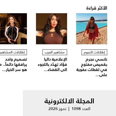
الأكثر قراءة
إطلالات النجوم
مشاهير العرب
إطلالات المشاهير
نانسي عجرم
الإعلامية داليا
تصميم واحد
بقميص مفتوح
فؤاد تهدّد باللجوء
يرافقها دائماً.. م
في لقطات عفوية
الى القضاء...
هو سر الخيار...
على...
المجلة الالكترونية
العدد 1098 | تموز 2026