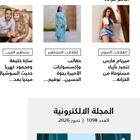
إطلالات النجوم
إطلالات المشاهير
مشاهير العرب
ميريام فارس
حقائب
سارة خليفة
تتمرد بأزياء
وإكسسوارات
ومحمود كهربا
مستوحاة من
الأميرة رجوة
حديث السوشيال
الخزانة...
الحسين.. توقيع...
ميديا بعد...
المجلة الالكترونية
العدد 1098 | تموز 2026