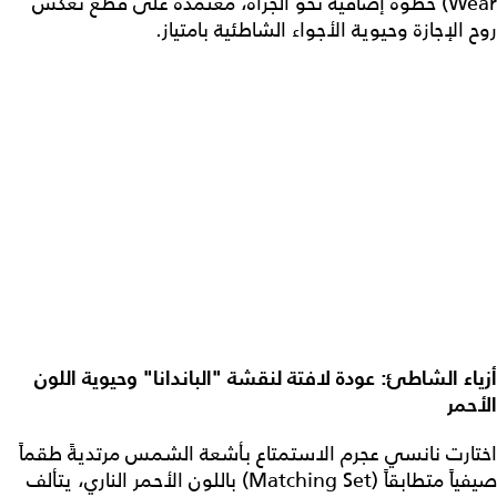
Wear) خطوة إضافية نحو الجرأة، معتمدةً على قطع تعكس
روح الإجازة وحيوية الأجواء الشاطئية بامتياز.
أزياء الشاطئ: عودة لافتة لنقشة "الباندانا" وحيوية اللون
الأحمر
اختارت نانسي عجرم الاستمتاع بأشعة الشمس مرتديةً طقماً
صيفياً متطابقاً (Matching Set) باللون الأحمر الناري، يتألف