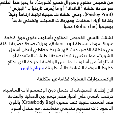
من قميص مفتوح وسروال قصير (شورت). ما يميز هذا الطقم
هو طباعة نقشة "الباندانا" أو ما يُعرف تاريخياً بـ "البيزلي"
(Paisley Print)، وهي نقشة كلاسيكية ترتبط ارتباطاً وثيقاً
بثقافة أزياء العطلات ومهرجانات الصيف، وتضفي طابعاً
بوهيمياً (Boho-chic) محبباً.
نسّقت نانسي القميص المفتوح بأسلوب عفوي فوق قطعة
علوية سوداء بسيطة (Bikini Top)، وبرزت صيحة عصرية لافتة
في منطقة الخصر، حيث ظهر شريط مطاطي أبيض أسفل
الشورت، مما يعكس تأثرها بصيحة الطبقات المتعددة أو
استلهاماً من أسلوب الملابس الرياضية المريحة الذي يجتاح
خطوط الموضة الشبابية حالياً، بطريقة
ميريام فارس
.
الإكسسوارات العملية: فخامة غير متكلفة
لأن إطلالة المنتجعات لا تكتمل دون الإكسسوارات المناسبة،
حرصت نانسي على اختيار قطع تجمع بين العملية والفخامة.
فقد اعتمدت حقيبة كتف صغيرة (Crossbody Bag) باللون
الأسود ذات تصميم هندسي متماسك، مع صندل أسود