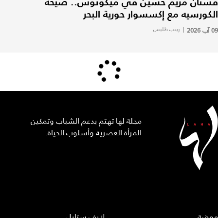
فستان مريم حسين في ميكونوس.. صيحة
الكورسيه مع إكسسوار حورية البحر
09 آب 2026
|
زينب طليس
مجلة لها تهتم بدعم الشباب وتمكين
المرأة العصرية وأسلوب الحياة.
موضة
لايف ستايل