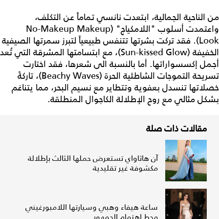
من الناحية الجمالية، ابتعدت نانسي تماماً عن التكلف،
واعتمدت أسلوب "اللامكياج" (No-Makeup Makeup
Look). فقد تركت بشرتها تتنفس طبيعياً لتبرز سمرتها الصيفية
الخفيفة (Sun-kissed Glow)، مع ابتسامتها المشرقة التي تُعد
أجمل إكسسواراتها. أما بالنسبة الى شعرها، فقد اختارت
تسريحة التموجات الشاطئية الحرة (Beachy Waves)، تاركةً
خصلاتها تنسدل بعفوية وتتطاير مع نسيم البحر، مما يتناغم
بشكل مثالي مع روح الإطلالة الكاجوال المنطلقة.
مقالات ذات صلة
آن هاثاواي تستعرض حملها الثالث بإطلالة
مكشوفة غير تقليدية
ساعة هيفاء وهبي وسيارتها اللامبورغيني
محط اهتمام الجمهور