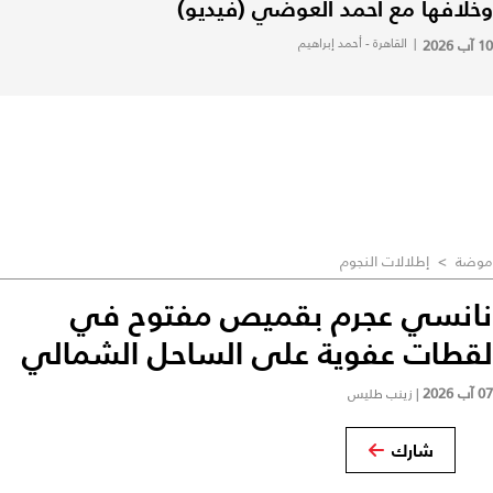
وخلافها مع أحمد العوضي (فيديو)
10 آب 2026
|
القاهرة - أحمد إبراهيم
موضة
>
إطلالات النجوم
نانسي عجرم بقميص مفتوح في
لقطات عفوية على الساحل الشمالي
07 آب 2026
|
زينب طليس
شارك