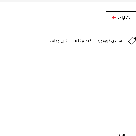
شارك
ساندي كروفورد
فيديو كليب
كارل وولف