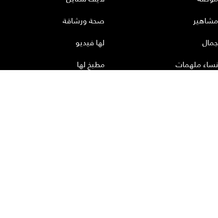
مشاهير
صحة ورشاقة
جمال
لها فيديو
نساء ملهمات
مطبخ لها
أعداد لها
تحميل المجلة الاكترونية
عن لها
إتصل بنا
سياسة الخصوصية
إشترك
الأرشيف