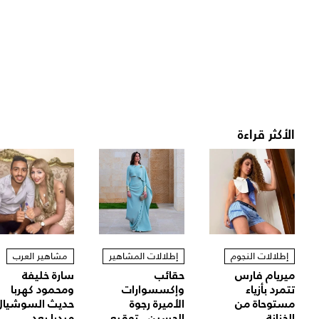
الأكثر قراءة
إطلالات النجوم
إطلالات المشاهير
مشاهير العرب
ميريام فارس
حقائب
سارة خليفة
تتمرد بأزياء
وإكسسوارات
ومحمود كهربا
مستوحاة من
الأميرة رجوة
حديث السوشيال
الخزانة...
الحسين.. توقيع...
ميديا بعد...