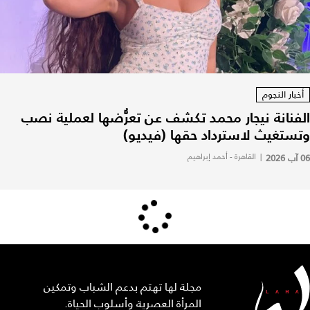
أخبار النجوم
الفنانة نيجار محمد تكشف عن تعرُّضها لعملية نصب
وتستغيث لاسترداد حقها (فيديو)
06 آب 2026
|
القاهرة - أحمد إبراهيم
مجلة لها تهتم بدعم الشباب وتمكين
المرأة العصرية وأسلوب الحياة.