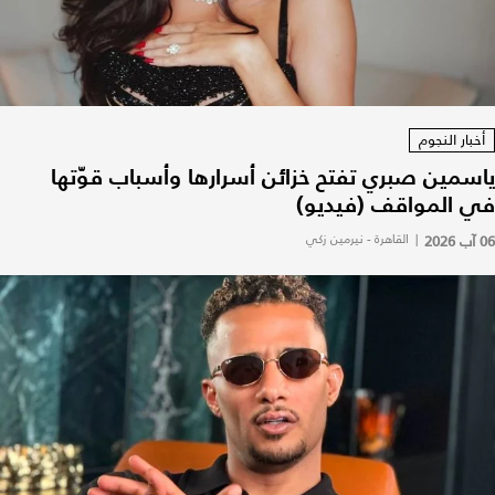
أخبار النجوم
ياسمين صبري تفتح خزائن أسرارها وأسباب قوّتها
في المواقف (فيديو)
06 آب 2026
|
القاهرة - نيرمين زكي