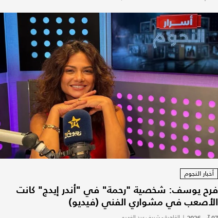
أخبار النجوم
فرح يوسف: شخصية "رحمة" في "أندر إيدج" كانت
الأصعب في مشواري الفني (فيديو)
|
القاهرة - شريف عبد الفهيم