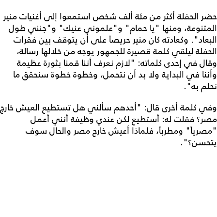
حضر الحفلة أكثر من مئة ألف شخص استمعوا إلى أغنيات منير
المتنوعة، ومنها "يا حمام" و"علموني عنيك" و"جنني طول
البعاد". وكعادته كان منير حريصاً على أن يتوقف بين فقرات
الحفلة ليلقي كلمة قصيرة للجمهور يوجه من خلالها رسالة،
وقال في إحدى كلماته: "لازم نعرف أننا قمنا بثورة عظيمة
وأننا في البداية ولا بد أن نتحمل، وخطوة خطوة سنحقق ما
نحلم به".
وفي كلمة أخرى قال: "أحدهم سألني هل تستطيع العيش خارج
مصر؟ فقلت له: أستطيع لكن عندي وظيفة أنني أعمل
"مصرياً" ومطرباً، فلماذا أعيش خارج مصر والحال سوف
يتحسن؟".