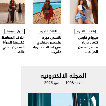
إطلالات النجوم
إطلالات النجوم
أخبار الموضة
ميريام فارس
نانسي عجرم
الترف المحافظ:
تتمرد بأزياء
بقميص مفتوح
فلسفة المرأة
مستوحاة من
في لقطات عفوية
السعودية في
الخزانة...
على...
عالم...
المجلة الالكترونية
العدد 1098 | تموز 2026