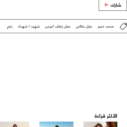
شارك
محمد منير
حفل غنائي
حفل زفاف /عرس
شهيد / شهداء
رفح
الأكثر قراءة