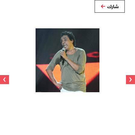
شارك
›
‹