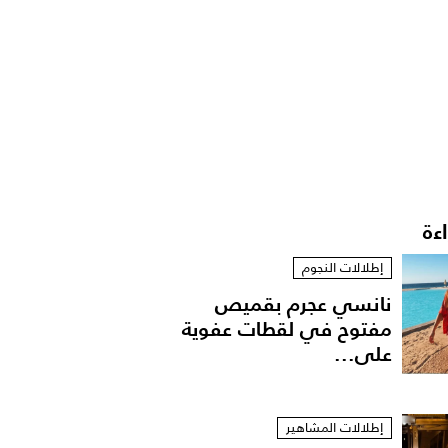
اءة
إطلالات النجوم
نانسي عجرم بقميص
مفتوح في لقطات عفوية
على...
إطلالات المشاهير