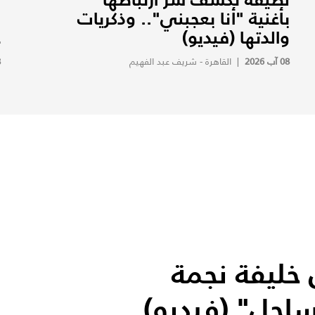
بأغنية "أنا بعجبني".. وذكريات
ب
والدتها (فيديو)
ع
08 آب 2026
|
القاهرة - شريف عبد الفهيم
8
خليفة نجمة
ساحل" (فيديو)