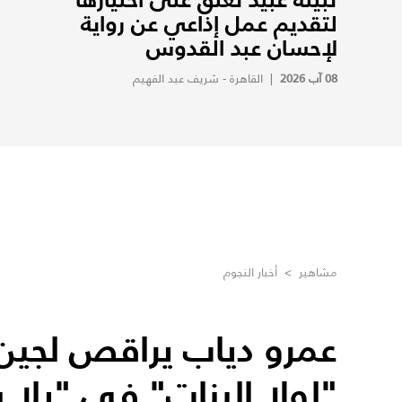
لتقديم عمل إذاعي عن رواية
لإحسان عبد القدوس
08 آب 2026
|
القاهرة - شريف عبد الفهيم
مشاهير
>
أخبار النجوم
عمرو دياب يراقص لجين 
"لولا البنات" في "يلا 