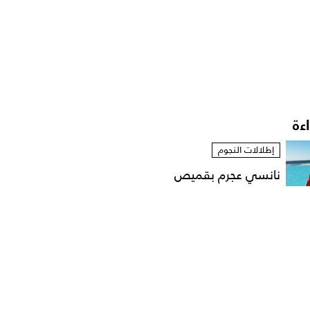
اءة
إطلالات النجوم
نانسي عجرم بقميص
مفتوح في لقطات عفوية
على...
مشاهير العرب
الإعلامية داليا فؤاد تهدّد
باللجوء الى القضاء...