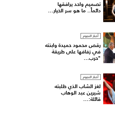
تصميم واحد يرافقها
دائماً.. ما هو سر الخيار...
أخبار النجوم
رقص محمود حميدة وابنته
في زفافها على طريقة
"حرب...
أخبار النجوم
لغز الشاب الذي طلبته
شيرين عبد الوهاب
قائلة:...