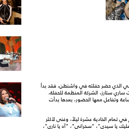
ي الذي حضر حفلته في واشنطن، فقد بدأ
مت ساري ستارز، الشركة المنظمة للحفلة،
اعة وتفاعل معها الحضور، بعدها بدأت
ي تمام الحادية عشرة ليلاً، وغنى لأكثر
ه عليك يا سيدي"، "سحراني"، "آه يا ناري"،