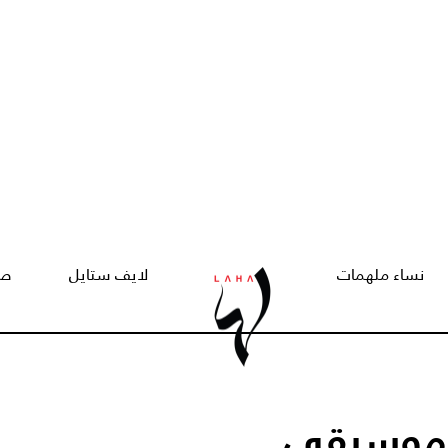
نساء ملهمات
لايف ستايل
صح
ا موسيقى