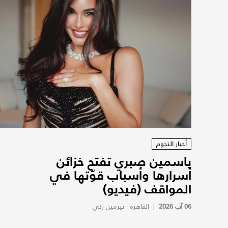
أخبار النجوم
ياسمين صبري تفتح خزائن
أسرارها وأسباب قوّتها في
المواقف (فيديو)
06 آب 2026
|
القاهرة - نيرمين زكي