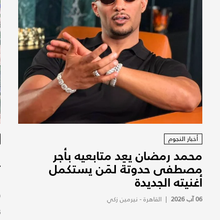
أخبار النجوم
محمد رمضان يعِد متابعيه بأجر
ا
مصطفى حدوتة لمَن يستكمل
ت
أغنيته الجديدة
و
(
06 آب 2026
|
القاهرة - نيرمين زكي
6