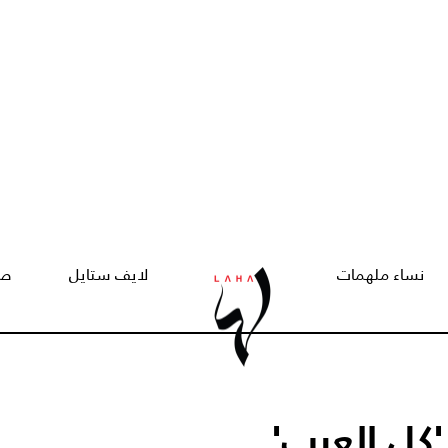
نساء ملهمات
لايف ستايل
صح
كل العرب'