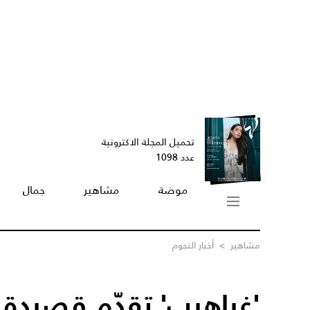
تحميل المجلة الاكترونية
عدد 1098
موضة
مشاهير
جمال
مشاهير
>
أخبار النجوم
'غياهيب' تقدّم قصيدة '