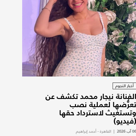
أخبار النجوم
لفنانة نيجار محمد تكشف عن
عرُّضها لعملية نصب
تستغيث لاسترداد حقها
فيديو)
0 آب 2026
|
القاهرة - أحمد إبراهيم