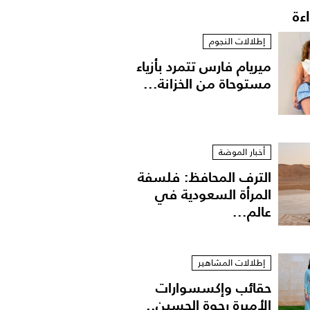
اءة
إطلالات النجوم
ميريام فارس تتمرد بأزياء
مستوحاة من الخزانة...
أخبار الموضة
الترف المحافظ: فلسفة
المرأة السعودية في
عالم...
إطلالات المشاهير
حقائب وإكسسوارات
الأميرة رجوة الحسين..