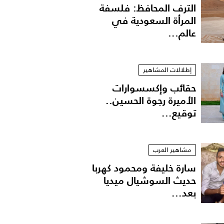
الترف المحافظ: فلسفة
المرأة السعودية في
عالم...
إطلالات المشاهير
حقائب وإكسسوارات
الأميرة رجوة الحسين..
توقيع...
مشاهير العرب
سارة خليفة ومحمود كهربا
حديث السوشيال ميديا
بعد...