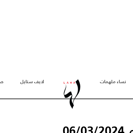
نساء ملهمات
لايف ستايل
صح
06