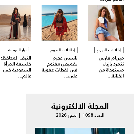
إطلالات النجوم
إطلالات النجوم
أخبار الموضة
ميريام فارس
نانسي عجرم
الترف المحافظ:
تتمرد بأزياء
بقميص مفتوح
فلسفة المرأة
مستوحاة من
في لقطات عفوية
السعودية في
الخزانة...
على...
عالم...
المجلة الالكترونية
العدد 1098 | تموز 2026