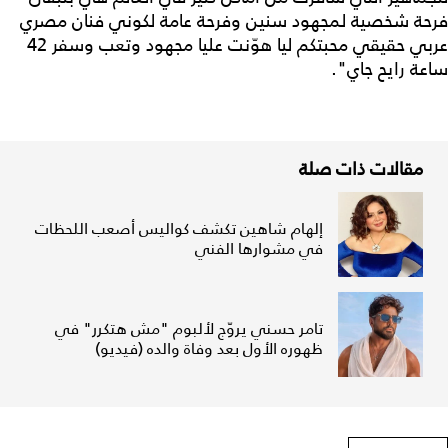
فرحة شخصية لمجهود سنين وفرحة عامة لكوني فنان مصري
عربي حقيقي محبتكم ليا هوّنت عليا مجهود وتعب وسفر 42
ساعة رايح جاي".
مقالات ذات صلة
إلهام شاهين تكشف كواليس أصعب اللحظات
في مشوارها الفني
تامر حسني يروّج لألبوم "مش هتكرر" في
ظهوره الأول بعد وفاة والده (فيديو)