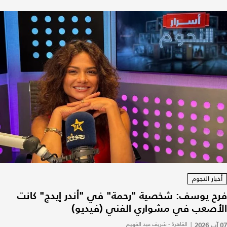
أخبار النجوم
فرح يوسف: شخصية "رحمة" في "أندر إيدج" كانت
الأصعب في مشواري الفني (فيديو)
07 آب 2026
|
القاهرة - شريف عبد الفهيم