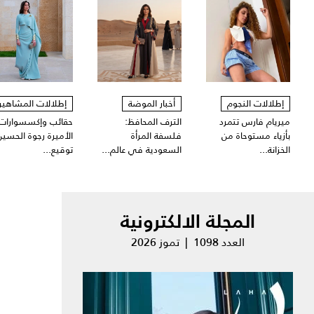
إطلالات النجوم
أخبار الموضة
إطلالات المشاهير
ميريام فارس تتمرد
الترف المحافظ:
حقائب وإكسسوارات
بأزياء مستوحاة من
فلسفة المرأة
الأميرة رجوة الحسين
الخزانة...
السعودية في عالم...
توقيع...
المجلة الالكترونية
العدد 1098 | تموز 2026