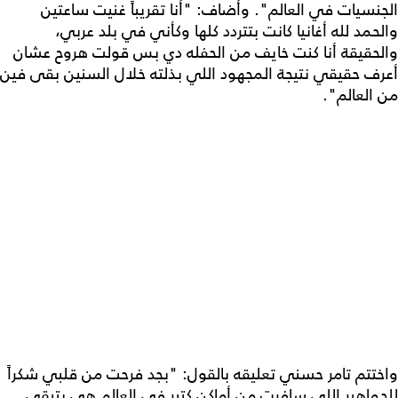
الجنسيات في العالم". وأضاف: "أنا تقريباً غنيت ساعتين
والحمد لله أغانيا كانت بتتردد كلها وكأني في بلد عربي،
والحقيقة أنا كنت خايف من الحفله دي بس قولت هروح عشان
أعرف حقيقي نتيجة المجهود اللي بذلته خلال السنين بقى فين
من العالم".
واختتم تامر حسني تعليقه بالقول: "بجد فرحت من قلبي شكراً
للجماهير اللي سافرت من أماكن كتير في العالم هي بتبقى