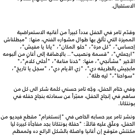
الاستقبال.
وقدّم تامر في الحفل عدداً كبيراً من أغانيه الاستعراضية
المميزة التي تألق بها طوال مشواره الفني، منها: "مبطلناش
إحساس"، "كل مرة"، "حلو المكان"، "يانا يا مفيش"،
"ارجعلي"، "قسمة ونصيب".. بالإضافة إلى أغانٍ من ألبومه
الأخير "عشأنجي"، منها: "خدنا مناعة"، "أحلى كلام"،"
مابجيش بالطريقه دي"، "زي الأيام دي"، "سجل يا تاريخ"،
"سواحنا"،" ليه طلة".
وفي ختام الحفل، وجّه تامر حسني كلمة شكر الى كل من
ساهم في إنجاح الحفل، معبّراً عن سعادته بنجاح حفله في
بونتكانا.
ونشر تامر عبر حسابه الخاص في "إنستغرام" مقطع فيديو من
الحفل، وعلّق عليه قائلاً: "حفلة بونتكانا بجد مفاجأة كبيرة ليا
مكنتش متوقع إن أغانيا واصلة بالشكل الرائع ده ولمعظم