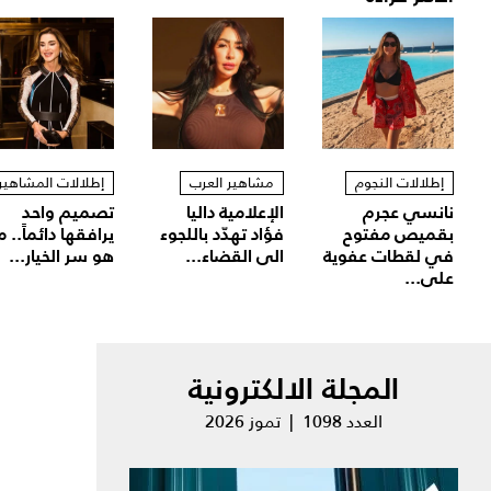
إطلالات النجوم
مشاهير العرب
إطلالات المشاهير
نانسي عجرم
الإعلامية داليا
تصميم واحد
بقميص مفتوح
فؤاد تهدّد باللجوء
يرافقها دائماً.. م
في لقطات عفوية
الى القضاء...
هو سر الخيار...
على...
المجلة الالكترونية
العدد 1098 | تموز 2026