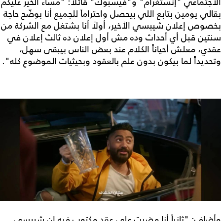
الاجتماعي "إنستغرام" و"فيسبوك" قائلاً: "مساء الخير عليكم
بقالي يومين بتابع اللي بيحصل واحتراماً للجميع أنا بوضّح حاجة
بخصوص إعلان شيبسي الأخير، أولاً أنا بشتغل مع الشركة من
سنتين قبل أي أحداث وده مش أول إعلان ده ثالث إعلان في
عقدي، معلش أحياناً الكلام عند بعض الناس بيبقى سهل،
وتحديداً لما بيكون بدون علم بالعقود وبحيثيات الموضوع كله".
وأضاف: "ثانياً أنا مضيت على عقد مكتوب فيه إن شيبسي