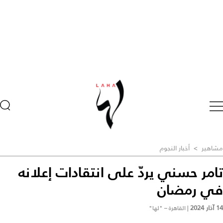
مشاهير
>
أخبار النجوم
تامر حسني يردّ على انتقادات إعلانه
في رمضان
14 آذار 2024
|
القاهرة – "لها"