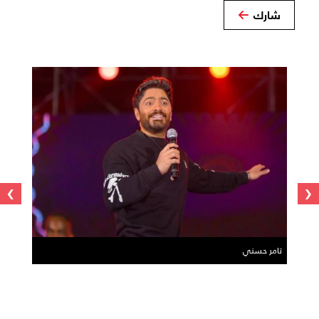
شارك
›
‹
تامر حسني