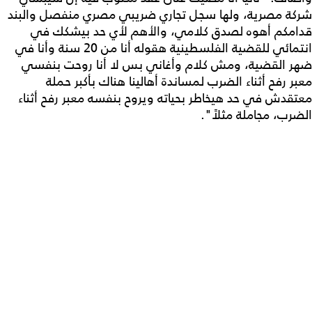
شركة مصرية، ولها سجل تجاري ضريبي مصري منفصل والبند
قدامكم أهوه لصدق كلامي، والأهم لأي حد بيشكك في
انتمائي للقضية الفلسطينية هقوله أنا من 20 سنة وأنا في
ضهر القضية، ومش كلام وأغاني بس لا أنا روحت بنفسي
معبر رفح أثناء الضرب لمساندة أهالينا هناك بأكبر حملة
معتقدش في حد هيخاطر بحياته ويروح بنفسه معبر رفح أثناء
الضرب، مجاملة مثلاً".