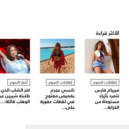
الأكثر قراءة
إطلالات النجوم
إطلالات النجوم
أخبار النجوم
ميريام فارس
نانسي عجرم
لغز الشاب الذي
تتمرد بأزياء
بقميص مفتوح
طلبته شيرين عب
مستوحاة من
في لقطات عفوية
الوهاب قائلة:...
الخزانة...
على...