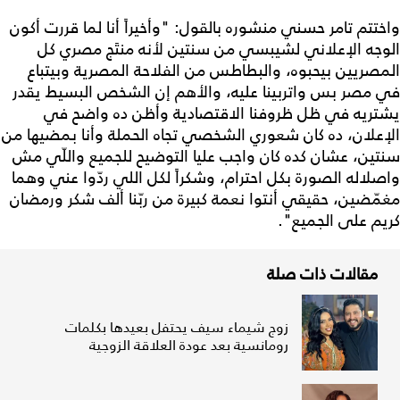
واختتم تامر حسني منشوره بالقول: "وأخيراً أنا لما قررت أكون
الوجه الإعلاني لشيبسي من سنتين لأنه منتَج مصري كل
المصريين بيحبوه، والبطاطس من الفلاحة المصرية وبيتباع
في مصر بس واتربينا عليه، والأهم إن الشخص البسيط يقدر
يشتريه في ظل ظروفنا الاقتصادية وأظن ده واضح في
الإعلان، ده كان شعوري الشخصي تجاه الحملة وأنا بمضيها من
سنتين، عشان كده كان واجب عليا التوضيح للجميع واللّي مش
واصلاله الصورة بكل احترام، وشكراً لكل اللي ردّوا عني وهما
مغمّضين، حقيقي أنتوا نعمة كبيرة من ربّنا ألف شكر ورمضان
كريم على الجميع".
مقالات ذات صلة
زوج شيماء سيف يحتفل بعيدها بكلمات
رومانسية بعد عودة العلاقة الزوجية