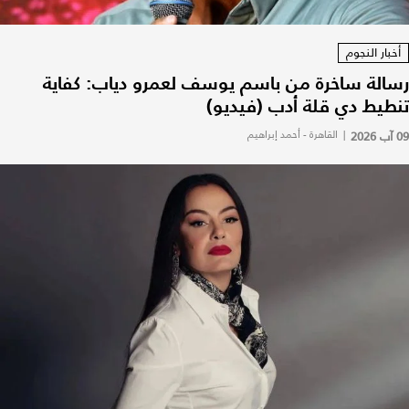
أخبار النجوم
رسالة ساخرة من باسم يوسف لعمرو دياب: كفاية
تنطيط دي قلة أدب (فيديو)
09 آب 2026
|
القاهرة - أحمد إبراهيم