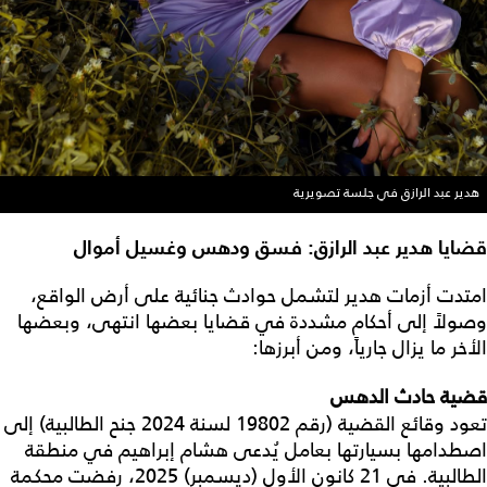
هدير عبد الرازق في جلسة تصويرية
قضايا هدير عبد الرازق: فسق ودهس وغسيل أموال
امتدت أزمات هدير لتشمل حوادث جنائية على أرض الواقع،
وصولاً إلى أحكام مشددة في قضايا بعضها انتهى، وبعضها
الأخر ما يزال جارياً، ومن أبرزها:
قضية حادث الدهس
تعود وقائع القضية (رقم 19802 لسنة 2024 جنح الطالبية) إلى
اصطدامها بسيارتها بعامل يُدعى هشام إبراهيم في منطقة
الطالبية. في 21 كانون الأول (ديسمبر) 2025، رفضت محكمة