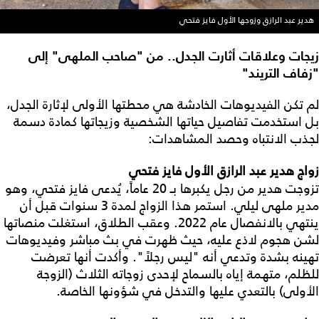
هدير عبد الرازق وزوجها الأول فايز فتحي
زيجات وعلاقات أثارت الجدل.. من "صاحب الملهى" إلى
"زفاف التريند"
لم تكن الفيديوهات الخادشة هي محطتها الأولى لإثارة الجدل،
بل استخدمت تفاصيل حياتها الشخصية وزيجاتها كمادة دسمة
لجذب الانتباه وحصد المشاهدات:
زواج هدير عبد الرازق الأول فايز فتحي
تزوجت هدير من رجل يكبرها بـ 20 عاماً، يُدعى فايز فتحي، وهو
مدير ملهى ليلي. استمر هذا الزواج لمدة 3 سنوات قبل أن
ينتهي بالانفصال عام 2022. وعقب الطلاق، استغلت منصاتها
لشن هجوم لاذع عليه، حيث ظهرت في بث مباشر وفيديوهات
تهينه بشدة وتدعي أنه "ليس رجلاً". وأكدت أنها تعرضت
للظلم، متهمة إياه بالسماح لإحدى زوجاته الثلاث (الزوجة
الأولى) بالتعدي عليها والتدخل في شؤونها الخاصة.