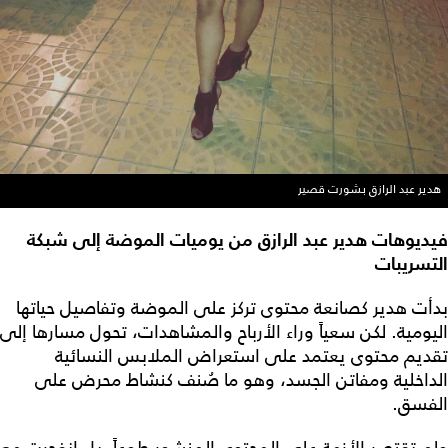
هدير عبد الرازق بشورت قصير
فيديوهات هدير عبد الرازق من يوميات الموضة إلى شبكة
التسريبات
بدأت هدير كصانعة محتوى تركز على الموضة وتفاصيل حياتها
اليومية. لكن سعياً وراء الأرباح والمشاهدات، تحول مسارها إلى
تقديم محتوى يعتمد على استعراض الملابس النسائية
الداخلية ومفاتن الجسد، وهو ما صُنف كنشاط محرض على
الفسق.
ولم تقتصر الأزمة على المحتوى المنشور طوعاً، بل انفجرت مع