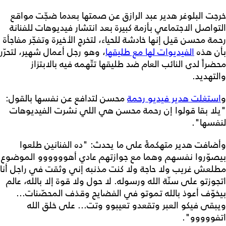
خرجت البلوغر هدير عبد الرازق عن صمتها بعدما ضجّت مواقع
التواصل الاجتماعي بأزمة كبيرة بعد انتشار فيديوهات للفنانة
رحمة محسن قيل إنها خادشة للحياء، لتخرج الأخيرة وتفجّر مفاجأة
بأن هذه
الفيديوات لها مع طليقها
، وهو رجل أعمال شهير، لتحرّر
محضراً لدى النائب العام ضد طليقها تتّهمه فيه بالابتزاز
والتهديد.
و
استغلت هدير فيديو رحمة
محسن لتدافع عن نفسها بالقول:
"يلا بقا قولوا إن رحمة محسن هي اللي نشرت الفيديوهات
لنفسها".
وأضافت هدير متهكمةً على ما يحدث: "ده الفنانين طلعوا
بيصوّروا نفسهم وهما مع جوازتهم عادي أهوووووو الموضوع
مطلعش غريب ولا حاجة ولا كنت مذنبه إني وثقت في راجل أنا
اتجوزتو على سنّة الله ورسوله. لا حول ولا قوة إلا بالله، عالم
بيخوّف أعوذ بالله تموتو في الفضايح وقذف المحصّنات...
ويبقى فيكو العبر وتقعدو تعيبوو وتت... على خلق الله
اتفووووو".