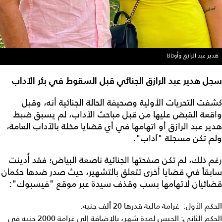
هدير عبد الرازق وأوتاكا
سجل هدير عبد الرازق الجنائي قبل السقوط في بئر الآداب
كشفت التحريات الأولية وصحيفة الحالة الجنائية أنه، وقبل
واقعة القبض عليها من قبل مباحث الآداب، لم يسبق ضبط
هدير عبد الرازق أو اتهامها في أي قضايا مخلة بالآداب العامة،
ولم تكن مسجلة "آداب".
رغم ذلك، لم تكن صفحتها الجنائية ناصعة البياض؛ فقد أُدينت
سابقاً في قضايا أخرى تتعلق بالتشهير، حيث صدر ضدها حكمان
قضائيان لاتهامها بسب وقذف سيدة عبر موقع "فيسبوك":
الحكم الأول: غرامة مالية قدرها 20 ألف جنيه.
الحكم الثاني: الحبس لمدة شهر، بالإضافة إلى غرامة 2000 جنيه في