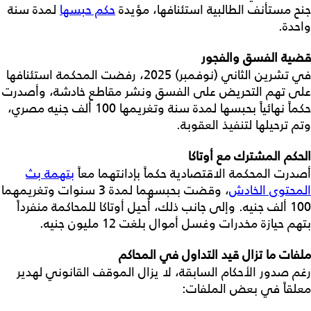
جنح مستأنف الطالبية استئنافها، مؤيدة
حكم حبسها
لمدة سنة
واحدة.
قضية الفسق والفجور
في تشرين الثاني (نوفمبر) 2025، رفضت المحكمة استئنافها
على تهم التحريض على الفسق ونشر مقاطع خادشة، وأصدرت
حكماً نهائياً بحبسها لمدة سنة وتغريمها 100 ألف جنيه مصري،
وتم ترحيلها لتنفيذ العقوبة.
الحكم المشترك مع أوتاكا
أصدرت المحكمة الاقتصادية حكماً بإدانتهما معاً
بتهمة بث
المحتوى الخادش
، وقضت بحبسهما لمدة 3 سنوات وتغريمهما
100 ألف جنيه. وإلى جانب ذلك، أُحيل أوتاكا للمحاكمة منفرداً
بتهم حيازة مخدرات وغسل أموال بلغت 12 مليون جنيه.
ملفات ما تزال قيد التداول في المحاكم
رغم صدور الأحكام السابقة، لا يزال الموقف القانوني لهدير
معلقاً في بعض الملفات: