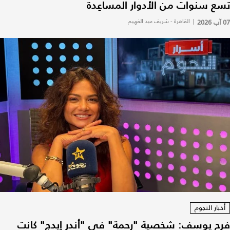
تسع سنوات من الأدوار المساعِدة
07 آب 2026
|
القاهرة - شريف عبد الفهيم
أخبار النجوم
فرح يوسف: شخصية "رحمة" في "أندر إيدج" كانت