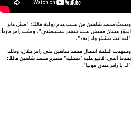
وتحدث محمد شاهين عن سبب عدم زواجه قائلاً: "مش عايز
أتجوّز عشان مفيش ست هتقدر تستحملني"، وعقّب رامز مازحاً:
"ليه أنت بتشخّر ولا إيه؟".
وشهدت الحلقة انفعال محمد شاهين على رامز جلال، وذلك
بعدما ألقى الأخير عليه "سحلية" فصرخ محمد شاهين قائلاً:
"لا يا رامز عندي فوبيا".