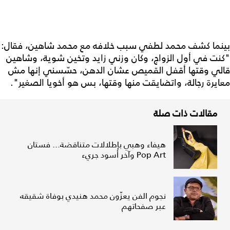
بينما كشف محمد لطفي سبب خلافه مع محمد شاهين، فقال:
"كنت في أول الزواج، وكان وزني زايد وتخين شوية، وشاهين
قالي وقتها أقفل القميص عشان الدهن، حسّسني إنها مش
معايرة رجالة، واتضايقت منها وقتها، بس هو أخويا الصغير".
مقالات ذات صلة
هيفاء وهبي بإطلالات متناقضة... فستان
Pop Art وآخر أسود جريء
نجوم الفن يعزّون محمد هنيدي بوفاة شقيقه
عبر صفحاتهم