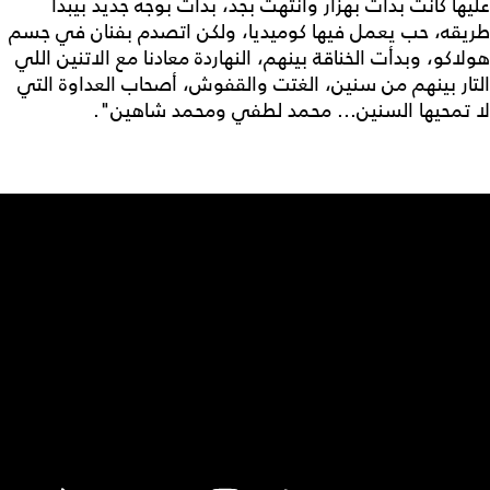
عليها كانت بدأت بهزار وانتهت بجد، بدأت بوجه جديد بيبدأ
طريقه، حب يعمل فيها كوميديا، ولكن اتصدم بفنان في جسم
هولاكو، وبدأت الخناقة بينهم، النهاردة معادنا مع الاتنين اللي
التار بينهم من سنين، الغتت والقفوش، أصحاب العداوة التي
لا تمحيها السنين... محمد لطفي ومحمد شاهين".