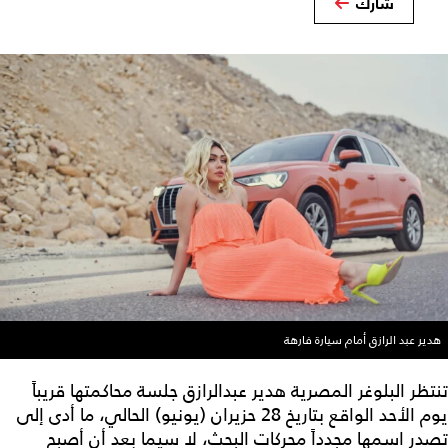
شارك
هدير عبد الرازق أمام سيارة فارهة
تنتظر البلوغر المصرية هدير عبدالرازق جلسة محاكمتها قريباً
يوم الأحد الواقع بتاريخ 28 حزيران (يونيو) الحالي، ما أدى إلى
تصدر اسمها مجدداً محركات البحث، لا سيما بعد أن أصبح