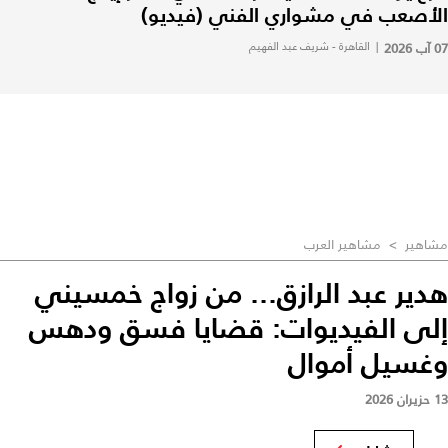
الأصعب في مشواري الفني (فيديو)
07 آب 2026
|
القاهرة - شريف عبد الفهيم
مشاهير
>
مشاهير العرب
هدير عبد الرازق... من زواج خمسيني
إلى الفيديوات: قضايا فسق ودهس
وغسيل أموال
13 حزيران 2026