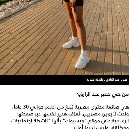
هدير عبد الرازق بإطلالة جلدية
من هي هدير عبد الرازق؟
هي صانعة محتوى مصرية تبلغ من العمر حوالي 30 عاماً،
ولدت لأبوين مصريين. تُعرّف هدير نفسها عبر صفحتها
الرسمية على موقع "فيسبوك" بأنها "ناشطة اجتماعية"،
ومطلقة، وليس لديها أولاد.