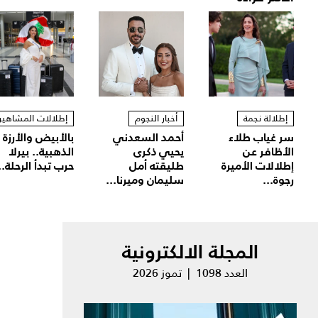
إطلالة نجمة
أخبار النجوم
إطلالات المشاهير
سر غياب طلاء
أحمد السعدني
بالأبيض والأرزة
الأظافر عن
يحيي ذكرى
الذهبية.. بيرلا
إطلالات الأميرة
طليقته أمل
حرب تبدأ الرحلة..
رجوة...
سليمان وميرنا...
المجلة الالكترونية
العدد 1098 | تموز 2026