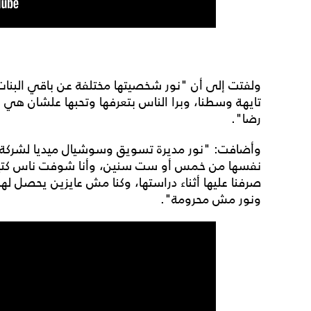
ولفتت إلى أن "نور شخصيتها مختلفة عن باقي البنات،
تايهة وسطنا، وبرا الناس بتعرفها وتحبها علشان ه
رضا".
وأضافت: "نور مديرة تسويق وسوشيال ميديا لشركة 
نفسها من خمس أو ست سنين، وأنا شوفت ناس كتير 
صرفنا عليها أثناء دراستها، وكنا مش عايزين يحصل ل
ونور مش محرومة".