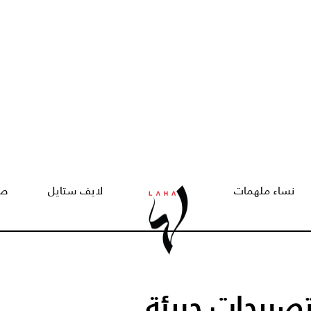
نساء ملهمات
لايف ستايل
صح
تصريحات جريئة