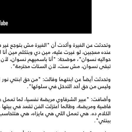
وتحدثت عن الغيرة وأكدت أن "الغيرة مش بتوجع غير ص
عنده معجبين، لو غيرت عليه، مين دي وبتكلم مين أنا
حواليه نسوان"، موضحة: "أنا باسميهم نسوان، لأن ال
تبقى نسوان، مش ست، لأن الستات محترمة".
وتحدثت أيضاً عن ابنتهما وقالت: "من حق ابنتي نور ا
وليس من حق أحد التدخل في سلوكها".
وأضافت: "عبير الشرقاوي مريضة نفسيا، لما تعمل ع
فاضية ومريضة، وطالما اعتزلت الفن تقعد في بيتها 
الكلام ده. هي تعمل اللي هي عايزاه، هي هتتحاسب 
ببنتي".