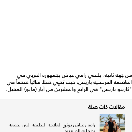
من جهة ثانية، يلتقي رامي عياش بجمهوره العربي في
العاصمة الفرنسية باريس، حيث يُحيِي حفلاً غنائياً ضخماً في
"كازينو باريس" في الرابع والعشرين من أيار (مايو) المقبل.
مقالات ذات صلة
رامي عياش يوثق العلاقة اللطيفة التي تجمعه
بطفلته الصغيرة