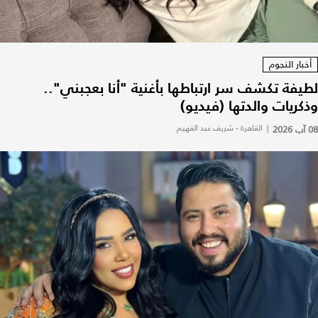
أخبار النجوم
لطيفة تكشف سر ارتباطها بأغنية "أنا بعجبني"..
وذكريات والدتها (فيديو)
08 آب 2026
|
القاهرة - شريف عبد الفهيم