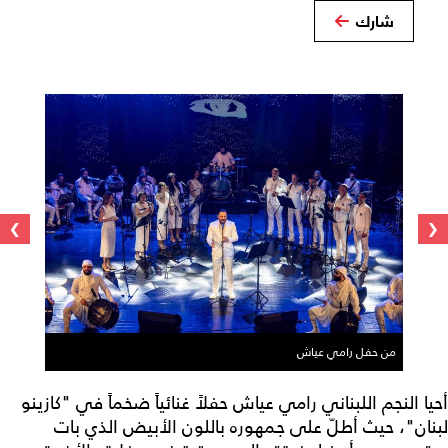
شارك
›
‹
من حفل رامي عياش
أحيا النجم اللبناني رامي عياش حفلاً غنائياً ضخماً في "كازينو
لبنان"، حيث أطلّ على جمهوره باللون الأبيض الذي بات