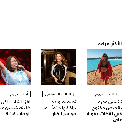
الأكثر قراءة
إطلالات النجوم
إطلالات المشاهير
أخبار النجوم
نانسي عجرم
تصميم واحد
لغز الشاب الذي
بقميص مفتوح
يرافقها دائماً.. ما
طلبته شيرين عب
في لقطات عفوية
هو سر الخيار...
الوهاب قائلة:...
على...