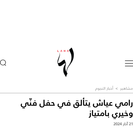
مشاهير
>
أخبار النجوم
رامي عياش يتألق في حفل فنّي
وخيري بامتياز
21 آذار 2024