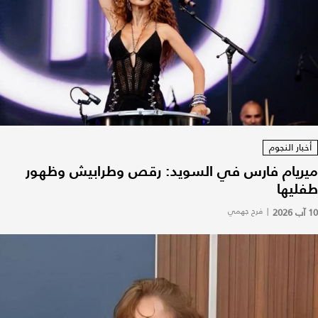
أخبار النجوم
ميريام فارس في السويد: رقص وطرابيش وظهور
طفليها
10 آب 2026
|
فرح جهمي