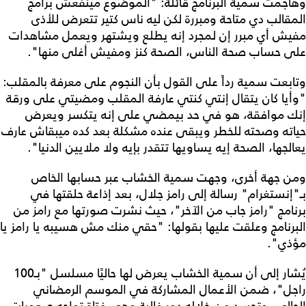
وهاجمت سمية البرنامج قائلة: "الموضوع مينفعش برامج
المقالب دي متاحة ومبررة لكن ليه ناس كتير تتعرض للأذى
مفيش أي مبرر إن لمجرد إنه يطلع ويشتهر ويعمل مشاهدات
على حساب صحة الناس، الصحة كنز ومفيش أغلى منها".
وتابعت سمية رداً على القول بأن النجوم على معرفة بالمقلب:
"وأيا كان يتقال إنتي كنتي عارفة المقلب ومضيتي على ورقة
إنك موافقة، هو في حد بيمضي على إنه يتكسر ويعرض
حياته وصحته للخطر ويبقى عنده مشكلة بعد كده ميبقاش عارف
يعالجها، الصحة إيه يساويها تتقدر بإيه ولا ملايين الدنيا".
ومن جهة أخرى، وجهت سمية الخشاب عبر حسابها الخاص
بـ"إنستغرام" رسالة إلى رامز جلال، بعد إذاعة حلقتها في
برنامج "رامز جاب من الآخر"، حيث نشرت صورتها مع رامز من
البرنامج وعلقت عليها بقولها: "حقي منك مش هسيبه يا رامز يا
مؤذي".
يُشار إلى أن سمية الخشاب يعرض لها حاليًا مسلسل "بـ100
راجل"، ضمن الأعمال المشاركة في الموسم الرمضاني