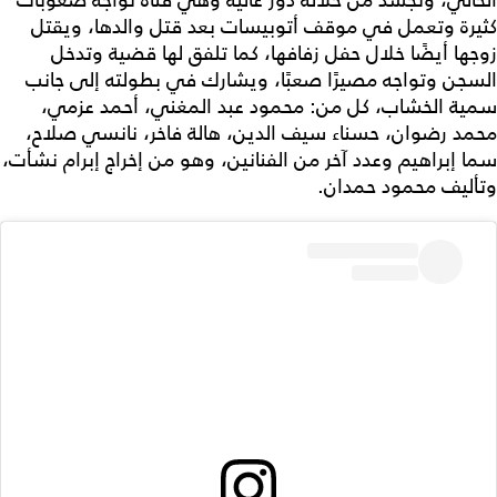
الحالي، وتجسد من خلاله دور غالية وهي فتاة تواجه صعوبات
كثيرة وتعمل في موقف أتوبيسات بعد قتل والدها، ويقتل
زوجها أيضًا خلال حفل زفافها، كما تلفق لها قضية وتدخل
السجن وتواجه مصيرًا صعبًا، ويشارك في بطولته إلى جانب
سمية الخشاب، كل من: محمود عبد المغني، أحمد عزمي،
محمد رضوان، حسناء سيف الدين، هالة فاخر، نانسي صلاح،
سما إبراهيم وعدد آخر من الفنانين، وهو من إخراج إبرام نشأت،
وتأليف محمود حمدان.