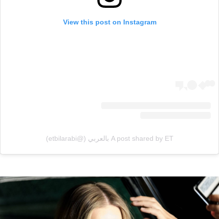
View this post on Instagram
A post shared by ET بالعربي (@etbilarabi)