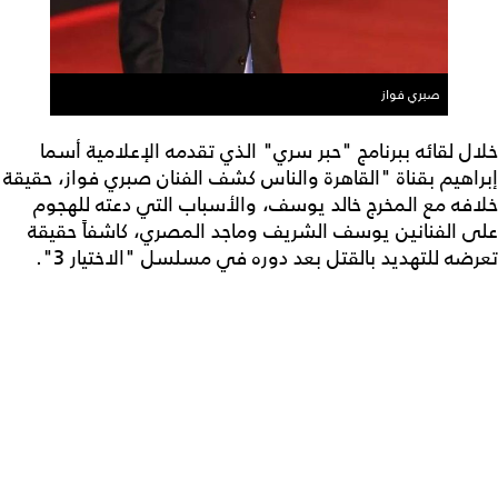
صبري فواز
خلال لقائه ببرنامج "حبر سري" الذي تقدمه الإعلامية أسما
إبراهيم بقناة "القاهرة والناس كشف الفنان صبري فواز، حقيقة
خلافه مع المخرج خالد يوسف، والأسباب التي دعته للهجوم
على الفنانين يوسف الشريف وماجد المصري، كاشفاً حقيقة
تعرضه للتهديد بالقتل بعد دوره في مسلسل "الاختيار 3".