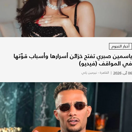
أخبار النجوم
ياسمين صبري تفتح خزائن أسرارها وأسباب قوّتها
في المواقف (فيديو)
06 آب 2026
|
القاهرة - نيرمين زكي