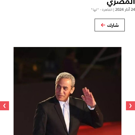
المصري
24 آذار 2024
|
القاهرة - "لها"
شارك
›
‹