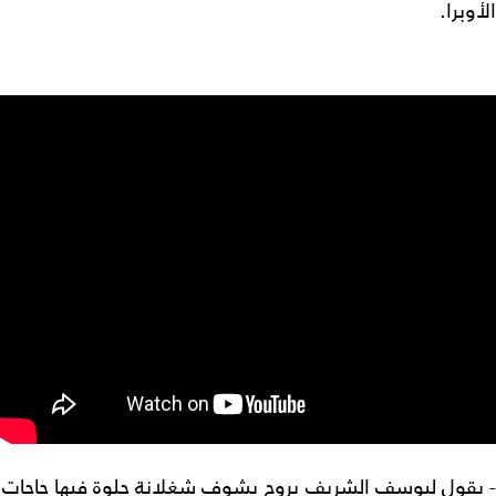
الأوبرا.
- بقول ليوسف الشريف يروح يشوف شغلانة حلوة فيها حاجات