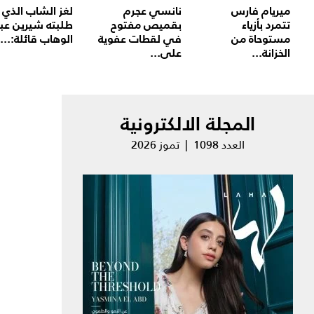
ميريام فارس
نانسي عجرم
لغز الشاب الذي
تتمرد بأزياء
بقميص مفتوح
طلبته شيرين عب
مستوحاة من
في لقطات عفوية
الوهاب قائلة:...
الخزانة...
على...
المجلة الالكترونية
العدد 1098 | تموز 2026