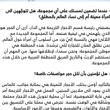
- عندما تضعين لمستك على أي مجموعة، هل تتوجّهين الى
امرأة معينة أم إلى نساء العالم بالمطلق؟
بصفتي رئيسة قسم الأحجار الكريمة في الدار، أرى أن الحجر هو
الذي يلهمني في كيفية صنعه. أما المجموعة الجديدة مع
اللآلئ فهي بالنسبة إليّ جزء من أسلوب أي امرأة حول العالم.
نحن نطلق العنان للحجارة لكي ترشدنا. هذه المنطقة هي
موطن المجموعة، ونحن سعداء لإطلاقها منها. من المهم أن
نستحضر الإرث والتاريخ العريق للمنطقة العربية من خلال هذه
المجموعة.
- هل تؤمنين بأن لكل حجر مواصفات خاصة؟
بالتأكيد أؤمن بذلك، الأحجار الثمينة هي بمثابة عجائب، كالماس
الذي يعود الى ملايين السنين. العمل في الأحجار الكريمة أمر
في غاية الخصوصية، كما أن عملية تحويل هذه الأحجار ممتعة
وشاقّة في الوقت نفسه. نحرص في عملنا على التنسيق بين
الأحجار والألوان والتصميم وغيرها من الأمور الأساسية.