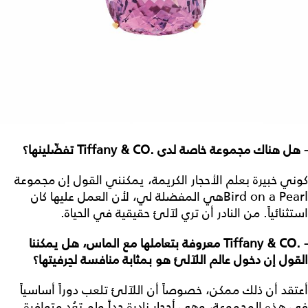
- هل هناك مجموعة خاصة لدى .Tiffany & CO تفضّلينها؟
كوني خبيرة بعلم الأحجار الكريمة، يمكنني القول إن مجموعة
Bird on a Pearlهي المفضلة لي، لأن العمل عليها كان
استثنائياً. من النادر أن تري لآلئ حقيقية في الحياة.
- .Tiffany & CO معروفة بتعاملها مع الماس، هل يمكننا
القول إن دخول عالم اللآلئ هو بمثابة منافسة لحِرفيتها؟
أعتقد أن ذلك ممكن، خصوصاً أن اللآلئ تلعب دوراً أساسياً
في هذه المجموعة، وهي أحجار نادرة جداً ولم تعُد متوافرة.