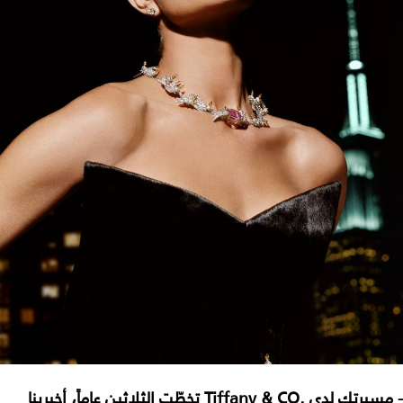
- مسيرتك لدى .Tiffany & CO تخطّت الثلاثين عاماً، أخبرينا