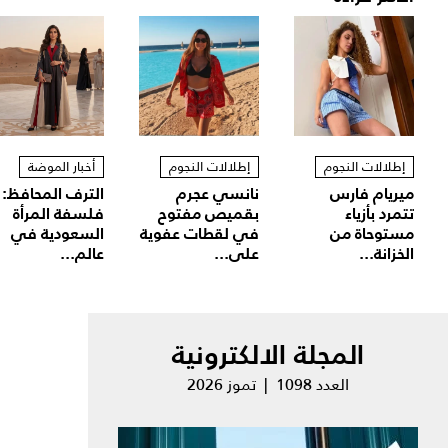
إطلالات النجوم
إطلالات النجوم
أخبار الموضة
ميريام فارس
نانسي عجرم
الترف المحافظ:
تتمرد بأزياء
بقميص مفتوح
فلسفة المرأة
مستوحاة من
في لقطات عفوية
السعودية في
الخزانة...
على...
عالم...
المجلة الالكترونية
العدد 1098 | تموز 2026