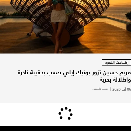
إطلالات النجوم
مريم حسين تزور بوتيك إيلي صعب بحقيبة نادرة
وإطلالة بحرية
06 آب 2026
|
زينب طليس