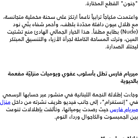
"جنون" القطع المختارة.
واعتمدت مكياجاً ترابياً ناعماً ارتكز على سحنة مخملية متجانسة،
مع ظلال عيون دافئة محدّدة بلطف، وأحمر شفاه بنّي نود
(Nude) بطابع مطفأ. هذا الخيار الجمالي الهادئ منع تشتيت
العين، وترك المساحة الكاملة لجرأة الأزياء والتنسيق المبتكر
ليحتلا الصدارة.
ميريام فارس تطل بأسلوب عفوي ويوميات منزليّة مفعمة
بالحيوية
وجاءت إطلالة النجمة اللبنانية في منشور عبر حسابها الرسمي
في "إنستغرام"، إلى جانب فيديو طريف نشرته من داخل
منزل
ميريام فارس
حيث رصدت يومياتها، وتألقت بإطلالات تنوعت
بين الجمبسوت والكاجوال ورداء النوم.