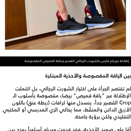
إطلالة ميريام فارس بالشورت الرجالي القصير وياقة القميص المقصوصة
بين الياقة المقصوصة والأحذية المبتكرة
لم تقتصر الجرأة على اختيار الشورت الرجالي، بل اكتملت
الإطلالة عبر "ياقة قميص" بيضاء مقصوصة بأسلوب الـ
Crop القصير جداً، ينسدل منها كرافات (ربطة عنق) باللون
الأزرق الداكن والمنقّط، مما يحاكي الزي المدرسي أو المكتبي
التقليدي ولكن برؤية جامحة.
أمّا على صعيد الأحذية، فقد قدمت ميريام أسلوباً يمزج بين