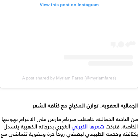
View this post on Instagram
A post shared by Myriam Fares (@myriamfares)
الجمالية العفوية: توازن المكياج مع كثافة الشعر
من الناحية الجمالية، حافظت ميريام فارس على الالتزام بهويتها
الخاصة، فتركت
شعرها الكيرلي
الغجري بدرجاته الذهبية ينسدل
بكثافته وحجمه الطبيعي ليضفي روحاً حرة وعفوية تتماشى مع