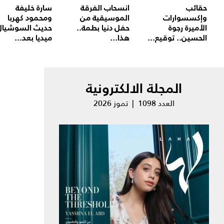
حقائب
انسحاب الفرقة
سارة خليفة
وإكسسوارات
الموسيقية من
ومحمود كهربا
الأميرة رجوة
حفل دنيا بطمة..
حديث السوشيال
الحسين.. توقيع...
هذا...
ميديا بعد...
المجلة الالكترونية
العدد 1098 | تموز 2026