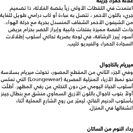
غلالة حمراء جريئة
اعتمدت في اللقطات الأولى زياً بقصة الغلالة، ذا تصميم
جريء باللون الأحمر ، تتصل به عباءة أو كاب درامي طويل للغاية
من الشيفون الأحمر الشفاف المنسدل بحرية مع حركة الهواء.
جاءت القصة مميزة بفتحات جانبية وإبراز الخصر بحزام عريض
أسود يُبرز الرشاقة، في لوحة بصرية تحاكي أسلوب إطلالات
السجادة الحمراء والفيديو كليب.
ميريام بالكاجوال
وفي الجزء الثاني من المقطع المصور، تحولت ميريام بسلاسة
نحو نمط الأزياء المنزلية العصرية (Loungewear) التي تعكس
أسلوب الحياة اليومي من دون التخلي عن رقي المظهر. أطلّت
أولاً بتوب كاجوال باللون الأزرق السماوي منسّق مع بنطال جينز
بأسلوب الدنيم الفاتح، ليعبّر عن روح الشارع العملية أثناء
انشغالها في المنزل.
رداء النوم من الساتان