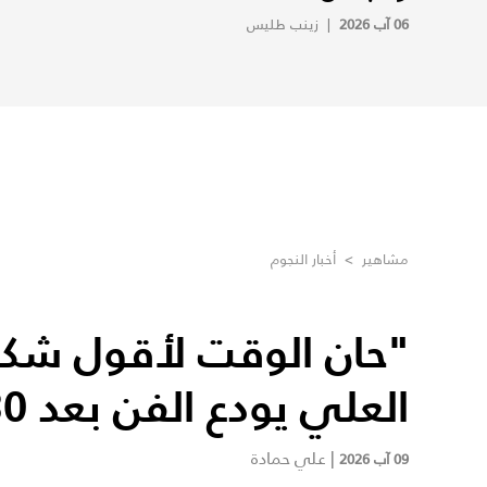
06 آب 2026
|
زينب طليس
مشاهير
>
أخبار النجوم
"حان الوقت لأقول شكرا
العلي يودع الفن بعد 30 عاماً
|
علي حمادة
09 آب 2026