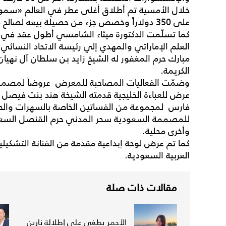
خلال الأمسية تم أطلاق أغلى عطر في العالم «سمو 
على 350 دولاراً وخصص جزء من حصيلة بيعه لصالح مؤسسة زايد للأعمال الخيرية.
كما تسلّمت الدكتورة ميثاء الشامسي أطول عقد في ال
العلم الإماراتي والمهدي إلي رئيسة الاتحاد النسائي 
الكريمة.
وضمّت الفعاليات المصاحبة للمعرض عروضاً لمصممي 
عرض للعباءة الخليجية قدمته الشيخة هند بنت فيصل
فارس لمجموعة من الفساتين الخاصة بالسهرات وال
للمصممة السعودية سحر المدني حرم القنصل السعو
وأخرى محلية.
كما تم عرض لوحة إبداعية مقدمة من الفنانة التشكيلي
العربية السعودية.
مقالات ذات صلة
الأحمر يطغى على إطلالة نارين