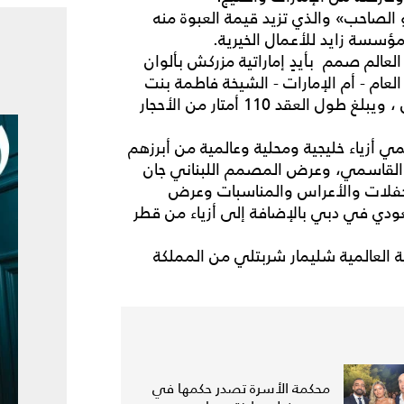
الصاحب» والذي تزيد قيمة العبوة منه
عالم صمم بأيدٍ إماراتية مزركش بألوان
العام - أم الإمارات - الشيخة فاطمة بنت
مبارك حرم المغفور له الشيخ زايد بن سلطان آل نهيان ، ويبلغ طول العقد 110 أمتار من الأحجار
أزياء خليجية ومحلية وعالمية من أبرزهم
 القاسمي، وعرض المصمم اللبناني جان
حفلات والأعراس والمناسبات وعرض
دي في دبي بالإضافة إلى أزياء من قطر
ة العالمية شليمار شربتلي من المملكة
محكمة الأسرة تصدر حكمها في