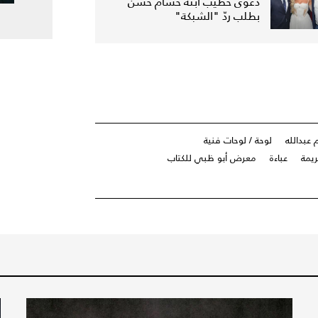
دعوى خطيب ابنة حسام حسن
بطلب ردّ "الشبكة"
 عبدالله
لوحة / لوحات فنية
ريمة
عباءة
معرض أبو ظبي للكتاب