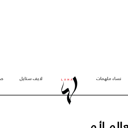
نساء ملهمات
لايف ستايل
صح
الم لأم