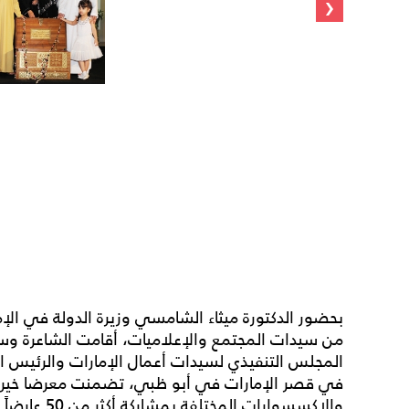
‹
بحضور الدكتورة ميثاء الشامسي وزيرة الدولة في الإ
من سيدات المجتمع والإعلاميات، أقامت الشاعرة وسيد
المجلس التنفيذي لسيدات أعمال الإمارات والرئيس ا
في قصر الإمارات في أبو ظبي، تضمنت معرضا خيريا
والإكسسوارات المختلفة بمشاركة أكثر من 50 عارضاً وعارضة من الإمارات والخليج.