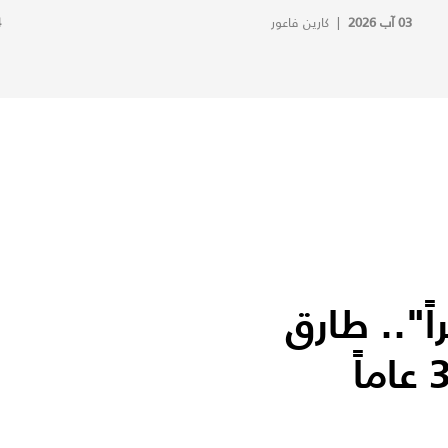
03 آب 2026
|
كارين فاعور
4
ً".. طارق