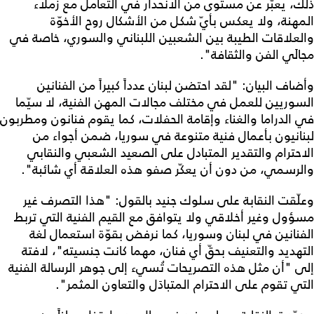
ذلك، يعبّر عن مستوى من الانحدار في التعامل مع زملاء
المهنة، ولا يعكس بأيّ شكل من الأشكال روح الأخوّة
والعلاقات الطيبة بين الشعبين اللبناني والسوري، خاصة في
مجالَي الفن والثقافة".
وأضاف البيان: "لقد احتضن لبنان عدداً كبيراً من الفنانين
السوريين للعمل في مختلف مجالات المهن الفنية، لا سيّما
في الدراما والغناء وإقامة الحفلات، كما يقوم فنانون ومطربون
لبنانيون بأعمال فنية متنوعة في سوريا، ضمن أجواء من
الاحترام والتقدير المتبادل على الصعيد الشعبي والنقابي
والرسمي، من دون أن يعكّر صفو هذه العلاقة أي شائبة".
وعلّقت النقابة على سلوك جنيد بالقول: "هذا التصرف غير
مسؤول وغير أخلاقي ولا يتوافق مع القيم الفنية التي تربط
الفنانين في لبنان وسوريا، كما نرفض بقوّة استعمال لغة
التهديد والتعنيف بحقّ أي فنان، مهما كانت جنسيته"، لافتة
إلى "أن مثل هذه التصريحات تُسيء إلى جوهر الرسالة الفنية
التي تقوم على الاحترام المتبادَل والتعاون المثمر".