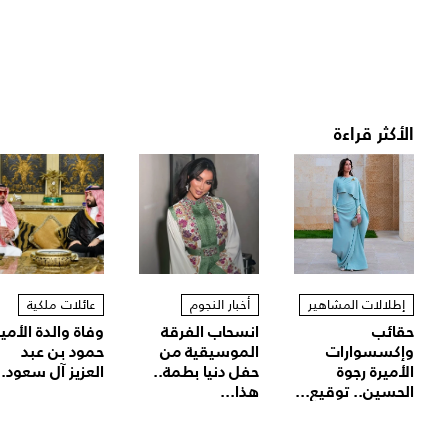
الأكثر قراءة
إطلالات المشاهير
أخبار النجوم
عائلات ملكية
حقائب
انسحاب الفرقة
وفاة والدة الأمير
وإكسسوارات
الموسيقية من
حمود بن عبد
الأميرة رجوة
حفل دنيا بطمة..
العزيز آل سعود..
الحسين.. توقيع...
هذا...