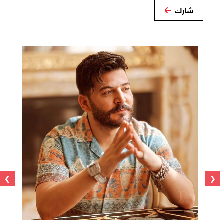
شارك
›
‹