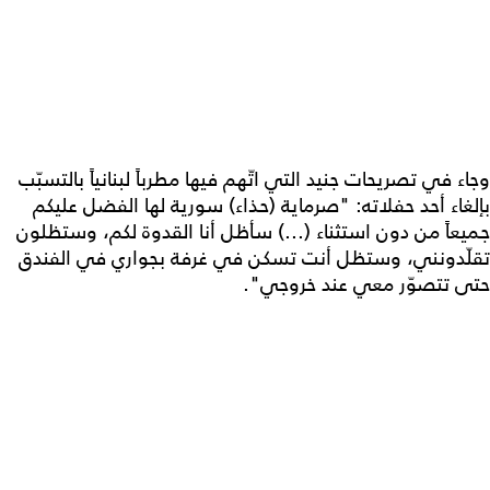
وجاء في تصريحات جنيد التي اتّهم فيها مطرباً لبنانياً بالتسبّب
بإلغاء أحد حفلاته: "صرماية (حذاء) سورية لها الفضل عليكم
جميعاً من دون استثناء (...) سأظل أنا القدوة لكم، وستظلون
تقلّدونني، وستظل أنت تسكن في غرفة بجواري في الفندق
حتى تتصوّر معي عند خروجي".