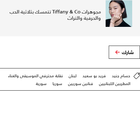
مجوهرات Tiffany & Co تتمسك بثلاثية الحب
والحرفية والتراث
شارك
حسام جنيد
فريد بو سعيد
لبنان
نقابة محترفي الموسيقى والغناء
المطربين اللبنانيين
فنانين سوريين
سوريا
سورية