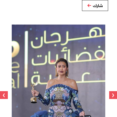
شارك
›
‹