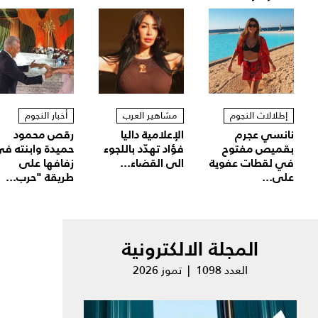
إطلالات النجوم
مشاهير العرب
أخبار النجوم
نانسي عجرم
الإعلامية داليا
رقص محمود
بقميص مفتوح
فؤاد تهدّد باللجوء
حميدة وابنته ف
في لقطات عفوية
الى القضاء...
زفافها على
على...
طريقة "حرب...
المجلة الالكترونية
العدد 1098 | تموز 2026