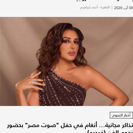
08 آب 2026
|
القاهرة - أحمد إبراهيم
أخبار النجوم
تذاكر مجانية... أنغام في حفل "صوت مصر" بحضور
نجوم الفن (فيديو)