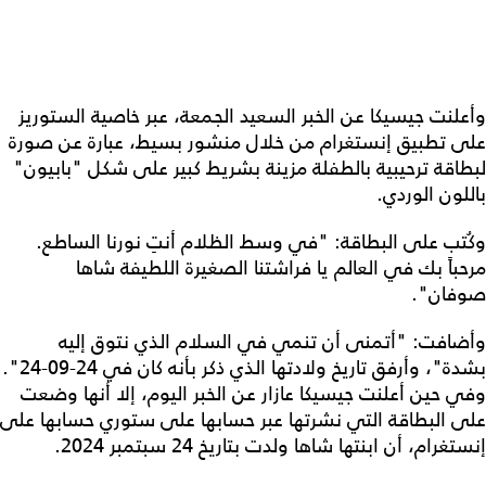
وأعلنت جيسيكا عن الخبر السعيد الجمعة، عبر خاصية الستوريز
على تطبيق إنستغرام من خلال منشور بسيط، عبارة عن صورة
لبطاقة ترحيبية بالطفلة مزينة بشريط كبير على شكل "بابيون"
باللون الوردي.
وكُتب على البطاقة: "في وسط الظلام أنتِ نورنا الساطع.
مرحباً بك في العالم يا فراشتنا الصغيرة اللطيفة شاها
صوفان".
وأضافت: "أتمنى أن تنمي في السلام الذي نتوق إليه
بشدة"، وأرفق تاريخ ولادتها الذي ذكر بأنه كان في 24-09-24".
وفي حين أعلنت جيسيكا عازار عن الخبر اليوم، إلا أنها وضعت
على البطاقة التي نشرتها عبر حسابها على ستوري حسابها على
إنستغرام، أن ابنتها شاها ولدت بتاريخ 24 سبتمبر 2024.