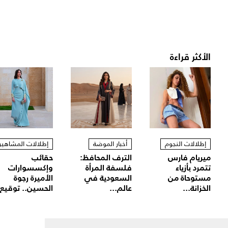
الأكثر قراءة
إطلالات النجوم
أخبار الموضة
إطلالات المشاهير
ميريام فارس
الترف المحافظ:
حقائب
تتمرد بأزياء
فلسفة المرأة
وإكسسوارات
مستوحاة من
السعودية في
الأميرة رجوة
الخزانة...
عالم...
الحسين.. توقيع.