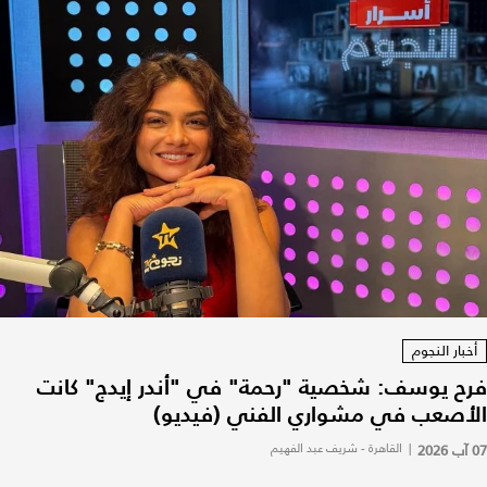
أخبار النجوم
فرح يوسف: شخصية "رحمة" في "أندر إيدج" كانت
الأصعب في مشواري الفني (فيديو)
07 آب 2026
|
القاهرة - شريف عبد الفهيم