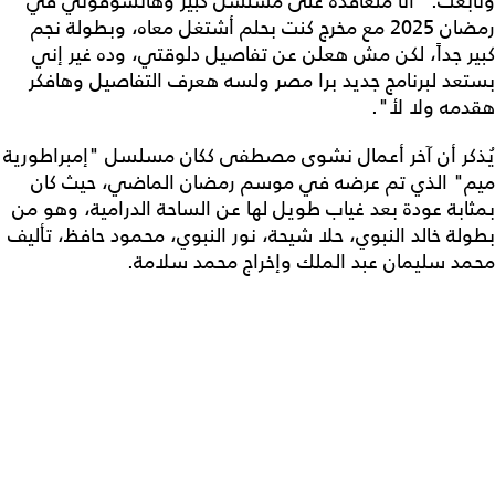
وتابعت: "أنا مُتعاقدة على مسلسل كبير وهاتشوفوني في
رمضان 2025 مع مخرج كنت بحلم أشتغل معاه، وبطولة نجم
كبير جداً، لكن مش هعلن عن تفاصيل دلوقتي، وده غير إني
بستعد لبرنامج جديد برا مصر ولسه هعرف التفاصيل وهافكر
هقدمه ولا لأ".
يُذكر أن آخر أعمال نشوى مصطفى ككان مسلسل "إمبراطورية
ميم" الذي تم عرضه في موسم رمضان الماضي، حيث كان
بمثابة عودة بعد غياب طويل لها عن الساحة الدرامية، وهو من
بطولة خالد النبوي، حلا شيحة، نور النبوي، محمود حافظ، تأليف
محمد سليمان عبد الملك وإخراج محمد سلامة.