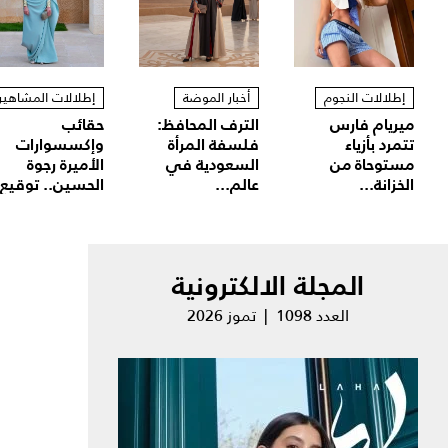
إطلالات النجوم
أخبار الموضة
إطلالات المشاهير
ميريام فارس
الترف المحافظ:
حقائب
تتمرد بأزياء
فلسفة المرأة
وإكسسوارات
مستوحاة من
السعودية في
الأميرة رجوة
الخزانة...
عالم...
الحسين.. توقيع.
المجلة الالكترونية
العدد 1098 | تموز 2026