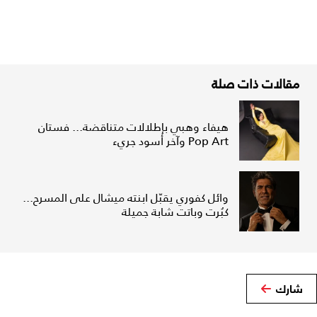
مقالات ذات صلة
هيفاء وهبي بإطلالات متناقضة... فستان
Pop Art وآخر أسود جريء
وائل كفوري يقبّل ابنته ميشال على المسرح...
كبُرت وباتت شابة جميلة
شارك