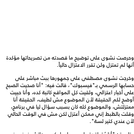
وحرصت نشوى على توضيح ما قصدته من تصريحاتها مؤكدة
أنها لم تعتزل ولن تقرر الاعتزال حالياً.
وخرجت نشوى مصطفى على جمهورها ببث مباشر على
حسابها الرسمي بـ"فيسبوك"، قالت فيه: "أنا صحيت الصبح
على أخبار اعتزالي، ولقيت كل المواقع كاتبة كده، وأنا حبيت
أوضح لكم الحقيقة لأن الموضوع مش لطيف، الحقيقة أنا
معتزلتش، والموضوع كله كان بسبب سؤال ليا في برنامج،
وقلت بالظبط إني ممكن أعتزل لكن مش في الوقت الحالي
لأن عندي كتير لسة".