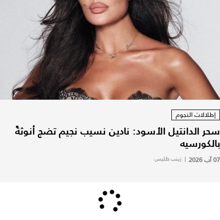
إطلالات النجوم
سحر الدانتيل الأسود: نادين نسيب نجيم تضج أنوثةً
بالكورسيه
07 آب 2026
|
زينب طليس