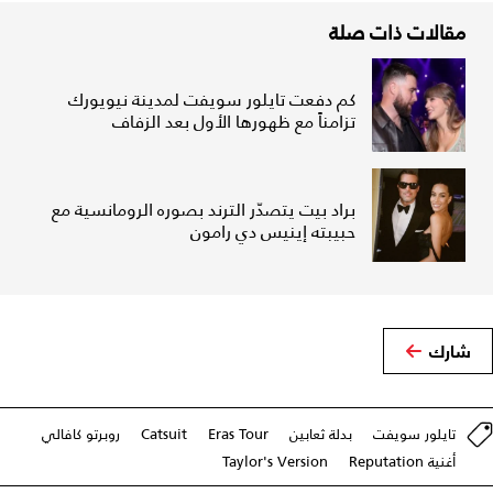
مقالات ذات صلة
كم دفعت تايلور سويفت لمدينة نيويورك
تزامناً مع ظهورها الأول بعد الزفاف
براد بيت يتصدّر الترند بصوره الرومانسية مع
حبيبته إينيس دي رامون
شارك
تايلور سويفت
بدلة ثعابين
Eras Tour
Catsuit
روبرتو كافالي
أغنية Reputation
Taylor's Version