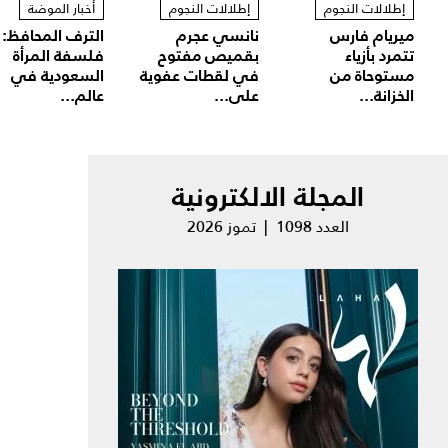
إطلالات النجوم
إطلالات النجوم
أخبار الموضة
ميريام فارس
نانسي عجرم
الترف المحافظ:
تتمرد بأزياء
بقميص مفتوح
فلسفة المرأة
مستوحاة من
في لقطات عفوية
السعودية في
الخزانة...
على...
عالم...
المجلة الالكترونية
العدد 1098 | تموز 2026