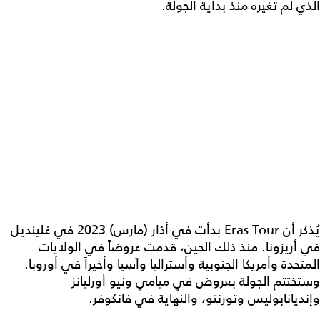
الذي لم تغيره منذ بداية الجولة.
يُذكر أن Eras Tour بدأت في أذار (مارس) 2023 في غلينديل
في أريزونا. منذ ذلك الحين، قدمت عروضاً في الولايات
المتحدة وأمريكا الجنوبية وأستراليا وآسيا وأخيراً في أوروبا.
وستختتم الجولة بعروض في ميامي ونيو أورليانز
وإنديانابوليس وتورنتو، والنهاية في فانكوفر.