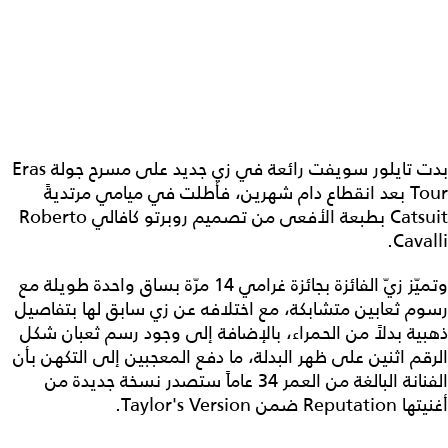
بدت تايلور سويفت رائعة في زي جديد على مسرح جولة Eras
Tour بعد انقطاع دام شهرين، فأطلت في ميامي مرتديةً
Catsuit بطبعة الأفعى من تصميم روبرتو كافالي Roberto
Cavalli.
وتميّز زيّ الفائزة بجائزة غرامي 14 مرّة بساق واحدة طويلة مع
رسوم ثعابين متشابكة، مع اختلافه عن زي سابق لها بتفاصيل
ذهبية بدلاً من الحمراء، بالإضافة إلى وجود رسم ثعبان شكل
الرقم اثنين على ظهر البدلة، ما دفع المعجبين إلى التكهن بأن
الفنانة البالغة من العمر 34 عاماً ستصدر نسخة جديدة من
أغنيتها Reputation ضمن Taylor's Version.