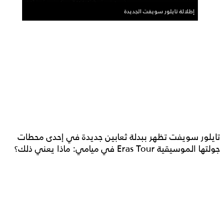
إطلالة تايلور سويفت الجديدة
تايلور سويفت تظهر ببدلة ثعابين جديدة في إحدى محطات
جولتها الموسيقية Eras Tour في ميامي: ماذا يعني ذلك؟