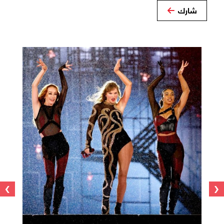
شارك
›
‹