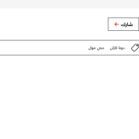
شارك
دونا كاران
دبي مول