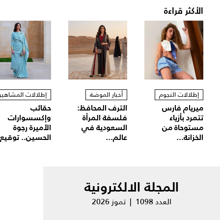
الأكثر قراءة
إطلالات النجوم
أخبار الموضة
إطلالات المشاهير
ميريام فارس
الترف المحافظ:
حقائب
تتمرد بأزياء
فلسفة المرأة
وإكسسوارات
مستوحاة من
السعودية في
الأميرة رجوة
الخزانة...
عالم...
الحسين.. توقيع.
المجلة الالكترونية
العدد 1098 | تموز 2026