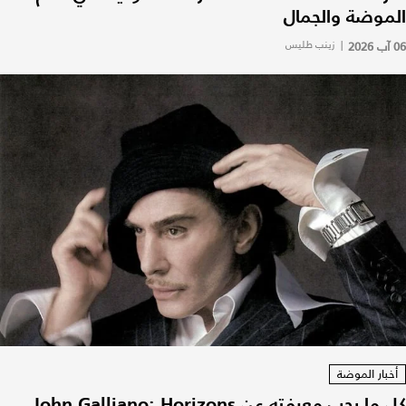
الموضة والجمال
06 آب 2026
|
زينب طليس
أخبار الموضة
كل ما يجب معرفته عن John Galliano: Horizons