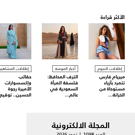
الأكثر قراءة
إطلالات النجوم
أخبار الموضة
إطلالات المشاهير
ميريام فارس
الترف المحافظ:
حقائب
تتمرد بأزياء
فلسفة المرأة
وإكسسوارات
مستوحاة من
السعودية في
الأميرة رجوة
الخزانة...
عالم...
الحسين.. توقيع.
المجلة الالكترونية
العدد 1098 | تموز 2026