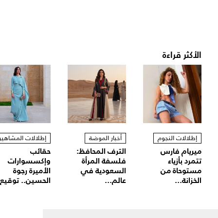
الأكثر قراءة
إطلالات النجوم
أخبار الموضة
إطلالات المشاهير
ميريام فارس
الترف المحافظ:
حقائب
تتمرد بأزياء
فلسفة المرأة
وإكسسوارات
مستوحاة من
السعودية في
الأميرة رجوة
الخزانة...
عالم...
الحسين.. توقيع.