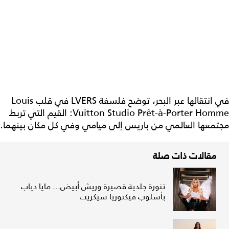
في انتقالها عبر البحر، توضح فلسفة LVERS في قلب Louis
Vuitton Studio Prêt-à-Porter Homme: القيم التي تربط
مجتمعها العالمي من باريس إلى ميامي وفي كل مكان بينهما.
مقالات ذات صلة
تنورة جلدية قصيرة وريش أبيض... مايا دياب
بأسلوب فيكتوريا سيكريت