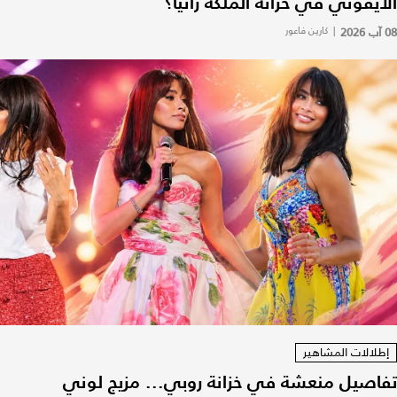
الأيقوني في خزانة الملكة رانيا؟
08 آب 2026
|
كارين فاعور
إطلالات المشاهير
تفاصيل منعشة في خزانة روبي... مزيج لوني