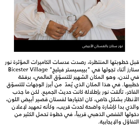
نور ستارز بالفستان الأبيض
قبل خطوبتها المنتظرة، رصدت عدسات الكاميرات المؤثرة نور
ستارز أثناء تجولها في "بييسيستر فيليج" Bicester Village
في لندن، وهو المكان الشهير للتسوّق العالمي، برفقة
خطيبها. في هذا المكان الذي يُعدّ من أبرز الوجهات للتسوّق
الفاخر، تألقت نور بإطلالة كانت حديث الجميع. لكن ما جذب
الأنظار بشكل خاص، كان اختيارها لفستان قصير أبيض اللون،
والذي بدا كإشارة واضحة لحدث قريب، وكأنه تمهيد لإعلان
دخولها القفص الذهبي قريباً، في خطوة تحمل الكثير من
التفاؤل والإيجابية.