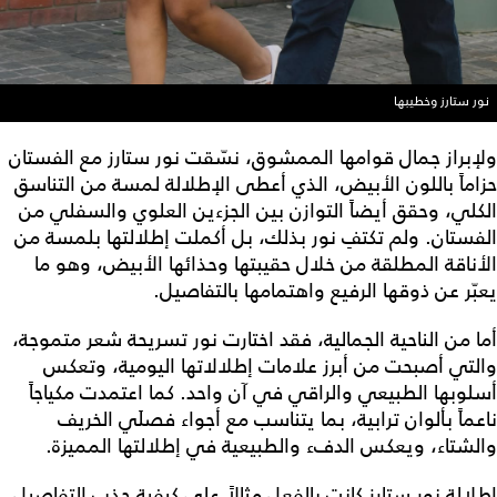
نور ستارز وخطيبها
ولإبراز جمال قوامها الممشوق، نسّقت نور ستارز مع الفستان
حزاماً باللون الأبيض، الذي أعطى الإطلالة لمسة من التناسق
الكلي، وحقق أيضاً التوازن بين الجزءين العلوي والسفلي من
الفستان. ولم تكتفِ نور بذلك، بل أكملت إطلالتها بلمسة من
الأناقة المطلقة من خلال حقيبتها وحذائها الأبيض، وهو ما
يعبّر عن ذوقها الرفيع واهتمامها بالتفاصيل.
أما من الناحية الجمالية، فقد اختارت نور تسريحة شعر متموجة،
والتي أصبحت من أبرز علامات إطلالاتها اليومية، وتعكس
أسلوبها الطبيعي والراقي في آن واحد. كما اعتمدت مكياجاً
ناعماً بألوان ترابية، بما يتناسب مع أجواء فصلَي الخريف
والشتاء، ويعكس الدفء والطبيعية في إطلالتها المميزة.
إطلالة نور ستارز كانت بالفعل مثالاً على كيفية جذب التفاصيل