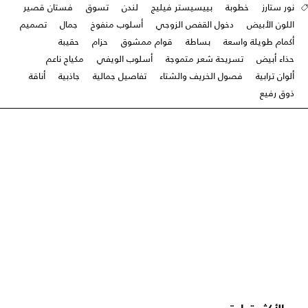
نور ستارز
خطوبة
بييسيستر فيليج
لندن
تسوق
فستان قصير
اللون الأبيض
دخول القفص الزوجي
أسلوب منفوخ
جمال
تصميم
أكمام طويلة واسعة
بساطة
قوام ممشوق
حزام
حقيبة
حذاء أبيض
تسريحة شعر متموجة
أسلوب الويفي
مكياج ناعم
ألوان ترابية
فصول الخريف والشتاء
تفاصيل جمالية
جاذبية
أناقة
ذوق رفيع