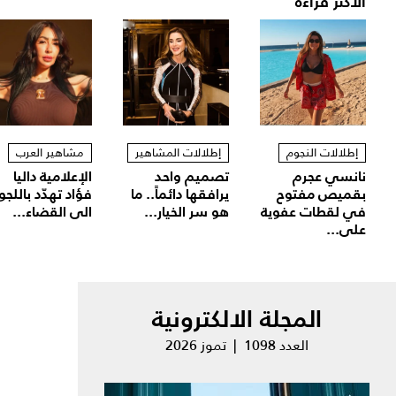
الأكثر قراءة
إطلالات النجوم
إطلالات المشاهير
مشاهير العرب
نانسي عجرم
تصميم واحد
الإعلامية داليا
بقميص مفتوح
يرافقها دائماً.. ما
فؤاد تهدّد باللجو
في لقطات عفوية
هو سر الخيار...
الى القضاء...
على...
المجلة الالكترونية
العدد 1098 | تموز 2026