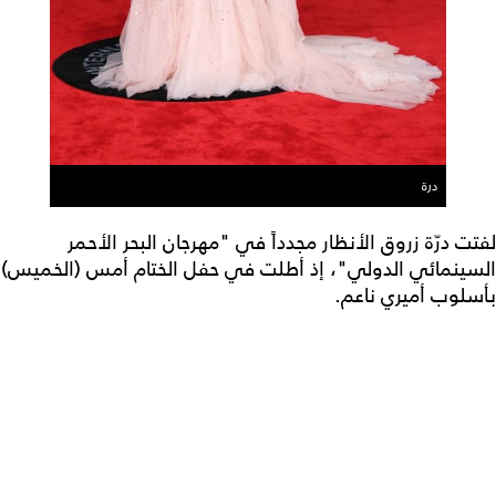
درة
لفتت درّة زروق الأنظار مجدداً في "مهرجان البحر الأحمر
السينمائي الدولي"، إذ أطلت في حفل الختام أمس (الخميس)
بأسلوب أميري ناعم.