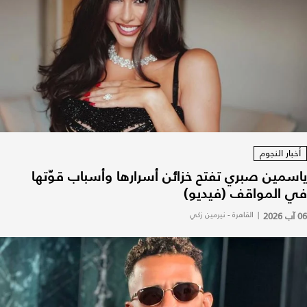
أخبار النجوم
ياسمين صبري تفتح خزائن أسرارها وأسباب قوّتها
في المواقف (فيديو)
06 آب 2026
|
القاهرة - نيرمين زكي