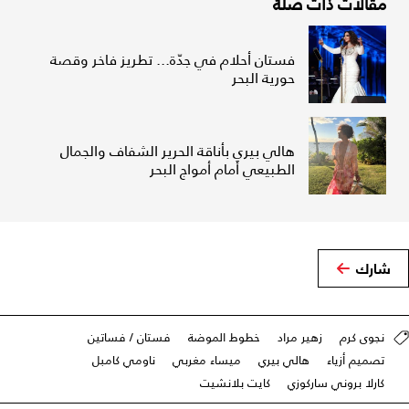
مقالات ذات صلة
فستان أحلام في جدّة... تطريز فاخر وقصة
حورية البحر
هالي بيري بأناقة الحرير الشفاف والجمال
الطبيعي أمام أمواج البحر
شارك
نجوى كرم
زهير مراد
خطوط الموضة
فستان / فساتين
تصميم أزياء
هالي بيري
ميساء مغربي
ناومي كامبل
كارلا بروني ساركوزي
كايت بلانشيت