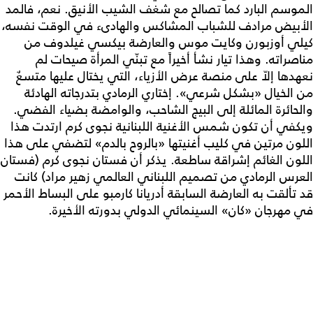
الموسم البارد كما تصالح مع شغف الشيب الأنيق. نعم، فالمد
الأبيض مرادف للشباب المشاكس والهادىء في الوقت نفسه،
كيلي أوزبورن وكايت موس والعارضة بيكسي غيلدوف من
مناصراته. وهذا تيار نشأ أخيراً مع تبنّي المرأة صيحات لم
نعهدها إلاّ على منصة عرض الأزياء، التي يختال عليها متسعٌ
من الخيال «بشكل شرعي». إختاري الرمادي بتدرجاته الهادئة
والحائرة المائلة إلى البيج الشاحب، والوامضة بضياء الفضي.
ويكفي أن تكون شمس الأغنية اللبنانية نجوى كرم ارتدت هذا
اللون مرتين في كليب أغنيتها «بالروح بالدم» لتضفي على هذا
اللون الغائم إشراقة ساطعة. يذكر أن فستان نجوى كرم (فستان
العرس الرمادي من تصميم اللبناني العالمي زهير مراد) كانت
قد تألقت به العارضة السابقة أدريانا كارمبو على البساط الأحمر
في مهرجان «كان» السينمائي الدولي بدورته الأخيرة.