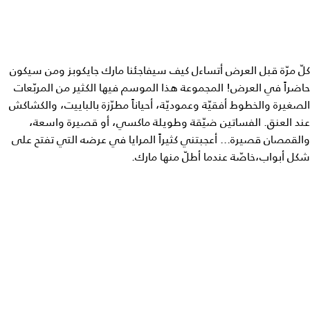
كلّ مرّة قبل العرض أتساءل كيف سيفاجئنا مارك جايكوبز ومن سيكون
حاضراً في العرض! المجموعة هذا الموسم فيها الكثير من المربّعات
الصغيرة والخطوط أفقيّة وعموديّة، أحياناً مطرّزة بالباييت، والكشاكش
عند العنق. الفساتين ضيّقة وطويلة ماكسي، أو قصيرة واسعة،
والقمصان قصيرة... أعجبتني كثيراً المرايا في عرضه التي تفتح على
شكل أبواب،خاصّة عندما أطلّ منها مارك.