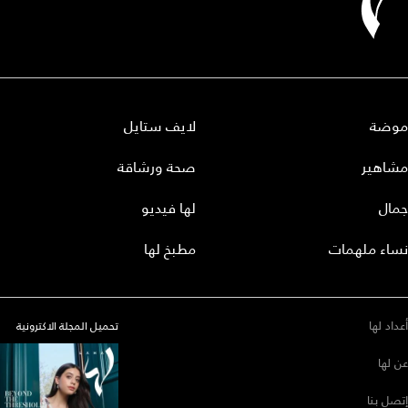
موضة
لايف ستايل
مشاهير
صحة ورشاقة
جمال
لها فيديو
نساء ملهمات
مطبخ لها
أعداد لها
تحميل المجلة الاكترونية
عن لها
إتصل بنا