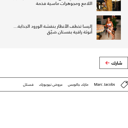
اللامع ومجوهرات ماسية فخمة
إليسا تخطف الأنظار بنقشة الورود الجذابة...
أنوثة راقية بفستان ضيّق
شارك
Marc Jacobs
مارك جاكوبس
عروض نيويورك
فستان