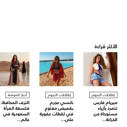
الأكثر قراءة
إطلالات النجوم
إطلالات النجوم
أخبار الموضة
ميريام فارس
نانسي عجرم
الترف المحافظ:
تتمرد بأزياء
بقميص مفتوح
فلسفة المرأة
مستوحاة من
في لقطات عفوية
السعودية في
الخزانة...
على...
عالم...