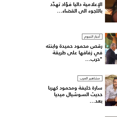
الإعلامية داليا فؤاد تهدّد
باللجوء الى القضاء...
أخبار النجوم
رقص محمود حميدة وابنته
في زفافها على طريقة
"حرب...
مشاهير العرب
سارة خليفة ومحمود كهربا
حديث السوشيال ميديا
بعد...