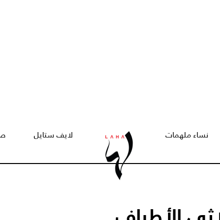
نساء ملهمات
لايف ستايل
صح
اثي الأطراف