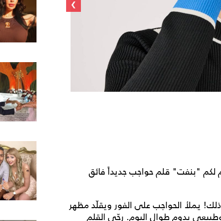
›
م لكم "بنفت" قلم حواجب جديداً فائق
لك! يملأ الحواجب على الفور ويقلّد مظهر
بيعي يدوم طوال اليوم. رجّي القلم