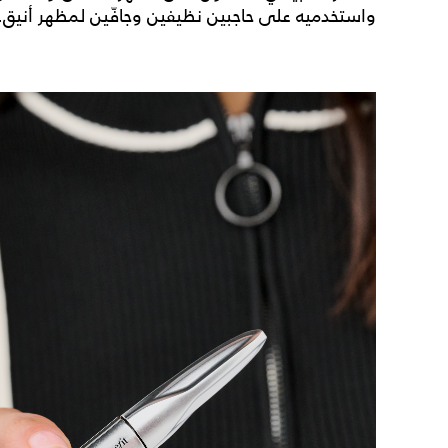
واستخدميه على حاجبين نظيفين وجافّين لمظهر أنيق.