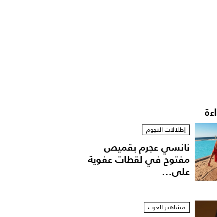
اءة
إطلالات النجوم
نانسي عجرم بقميص
مفتوح في لقطات عفوية
على...
مشاهير العرب