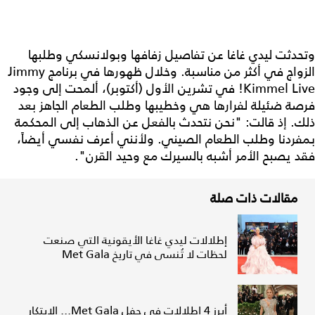
وتحدثت ليدي غاغا عن تفاصيل زفافها وبولانسكي وطلبها
الزواج في أكثر من مناسبة. وخلال ظهورها في برنامج Jimmy
Kimmel Live! في تشرين الأول (أكتوبر)، ألمحت إلى وجود
فرصة ضئيلة لفرارها هي وخطيبها وطلب الطعام الجاهز بعد
ذلك. إذ قالت: "نحن نتحدث بالفعل عن الذهاب إلى المحكمة
بمفردنا وطلب الطعام الصيني. ولأنني أعرف نفسي أيضاً،
فقد يصبح الأمر أشبه بالسيرك مع وحيد القرن".
مقالات ذات صلة
إطلالات ليدي غاغا الأيقونية التي صنعت
لحظات لا تُنسى في تاريخ Met Gala
أبرز 4 إطلالات في حفل Met Gala... الابتكار