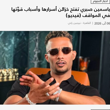
أخبار النجوم
ياسمين صبري تفتح خزائن أسرارها وأسباب قوّتها
في المواقف (فيديو)
06 آب 2026
|
القاهرة - نيرمين زكي