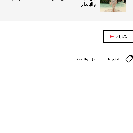
والإبداع
شارك
ليدي غاغا
مايكل بولانسكي