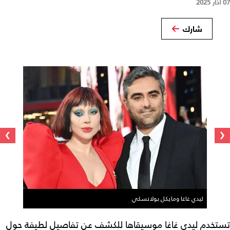
07 آذار 2025
شارك
›
‹
ليدي غاغا ومايكل بولانسكي
تستخدم ليدي غاغا موسيقاها للكشف عن تفاصيل لطيفة حول