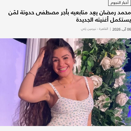
أخبار النجوم
محمد رمضان يعِد متابعيه بأجر مصطفى حدوتة لمَن
يستكمل أغنيته الجديدة
06 آب 2026
|
القاهرة - نيرمين زكي