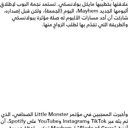
علاقتها بخطيبها مايكل بولانسكي. تستعد نجمة البوب ​​لإطلاق
ألبومها الجديد Mayhem، اليوم (الجمعة)، ولكن قبل إصداره،
شاركت أن أحد مسارات الألبوم له صلة مؤثرة ببولانسكي
والطريقة التي تقدّم بها لطلب الزواج منها.
وأخبرت المعجبين في مؤتمر Little Monster الصحافي، الذي
تم بثه عبر TikTok وInstagram وYouTube على Spotify، أن
أغنية "Blade of Grass" لـ Mayhem تعكس لحظة حميمة