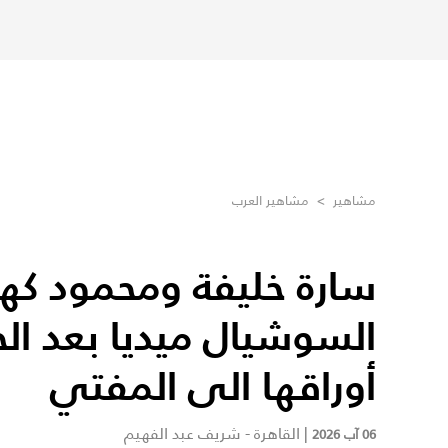
مشاهير
>
مشاهير العرب
سارة خليفة ومحمود كهر
السوشيال ميديا بعد الح
أوراقها الى المفتي
|
القاهرة - شريف عبد الفهيم
06 آب 2026