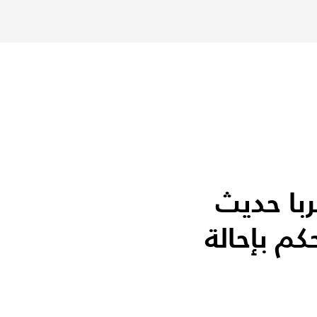
با حديث
كم بإحالة