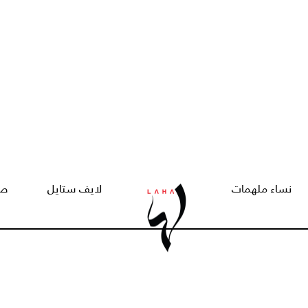
نساء ملهمات
لايف ستايل
صح