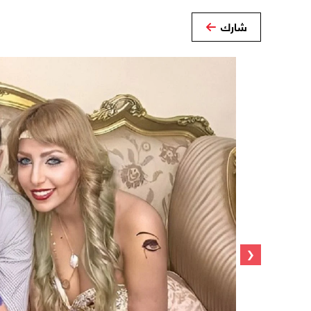
شارك
‹