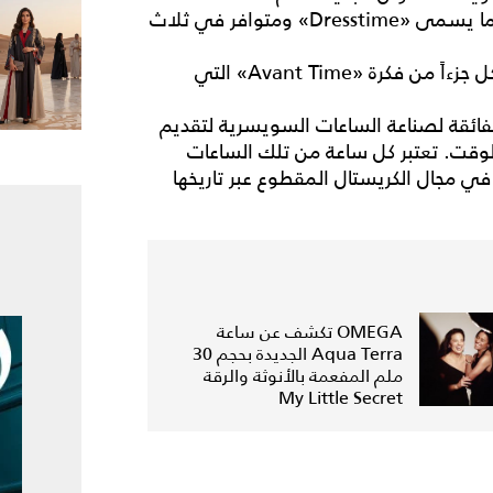
كما تشهد هذه المجموعة إطلاق خطين جديدين أولهما يسمى «Dresstime» ومتوافر في ثلاث
وينضم إليها «Rock 'n' Light» وهو إبداع جديد يشكل جزءاً من فكرة «Avant Time» التي
فائقة لصناعة الساعات السويسرية لتقديم
لوقت. تعتبر كل ساعة من تلك الساعات
ي في مجال الكريستال المقطوع عبر تاريخها
OMEGA تكشف عن ساعة
Aqua Terra الجديدة بحجم 30
ملم المفعمة بالأنوثة والرقة
My Little Secret