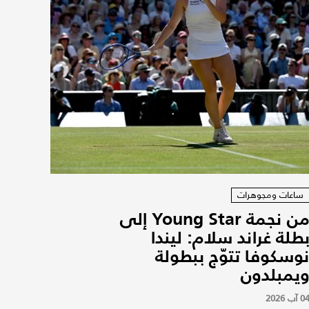
ساعات ومجوهرات
من نجمة Young Star إلى
طلة غراند سلام: ليندا
وسكوفا تتوّج ببطولة
يمبلدون
0 آب 2026