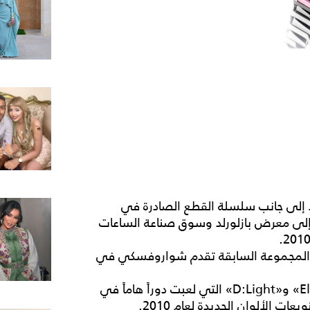
د إلى جانب سلسلة القطع الصادرة في
 تعود سواروفسكي إلى معرض بازلورلد وسوق صناعة الساعات
صل عددها إلى 45 نموذجاً في المجموعة السابقة تقدم شواروفسكي في
تقوي الشركة من خطوط «Octea» و«Piazza» و «Elis» و«D:Light» التي لعبت دوراً هاماً في
 الألوان الجديدة لعام 2010.