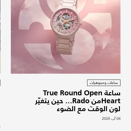
ساعات ومجوهرات
ساعة True Round Open
Heartمن Rado... حين يتغيّر
ب
لون الوقت مع الضوء
ن
و
04 آب 2026
4