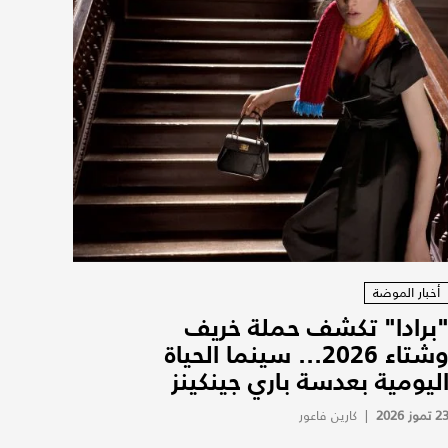
أخبار الموضة
برادا" تكشف حملة خريف
وشتاء 2026... سينما الحياة
ليومية بعدسة باري جينكينز
2 تموز 2026
|
كارين فاعور