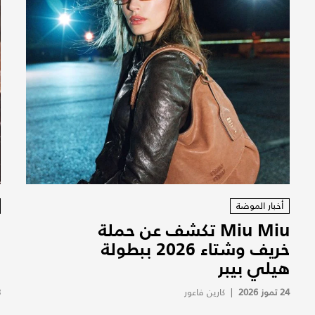
أخبار الموضة
Miu Miu تكشف عن حملة
"
خريف وشتاء 2026 ببطولة
هيلي بيبر
ا
24 تموز 2026
|
كارين فاعور
3