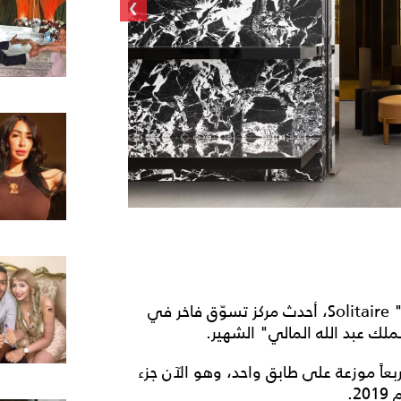
›
افتتحت "سيلين" CELINE متجراً جديداً في "سوليتير" Solitaire، أحدث مركز تسوّق فاخر في
لك عبد الله المالي" الشهير.
الجديد على مساحة تزيد عن 250 متراً مربعاً موزعة على طابق واحد، وهو الآن جزء
2.