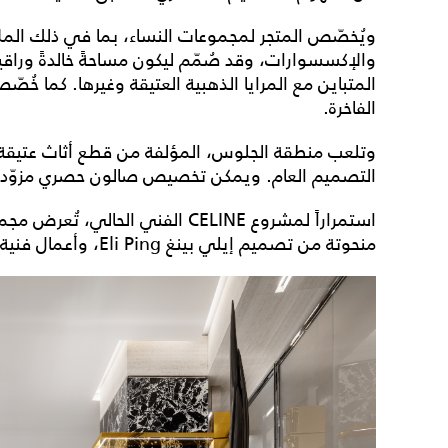
ويُخصّص المتجر لمجموعات النساء، بما في ذلك الملاب
والإكسسوارات، وقد صُمّم ليكون مساحةً خالدةً وراقيةً
المتباين مع المرايا الذهبية العتيقة وغيرها. كما خ
الفاخرة.
وتلعب منطقة الجلوس، المؤلفة من قطع أثاث عتيقة 
التصميم العام. ويمكن تخصيص صالون حصري مزوّد 
استمراراً لمشروع CELINE الفني الحا
منحوتة من تصميم إيلي بينغ Eli Ping، وأعمال فنية للفنانة الأميركية ألما ألين Alma Allen.