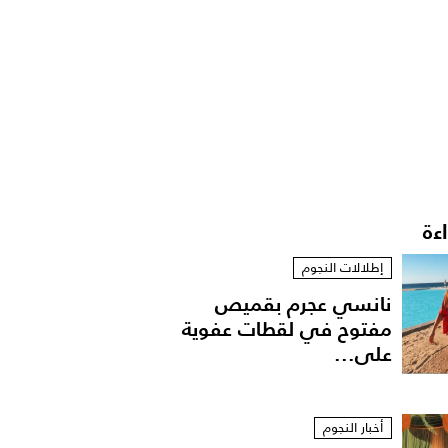
اءة
إطلالات النجوم
نانسي عجرم بقميص
مفتوح في لقطات عفوية
على...
أخبار النجوم