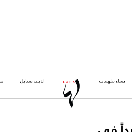
نساء ملهمات
لايف ستايل
صح
جديداً في